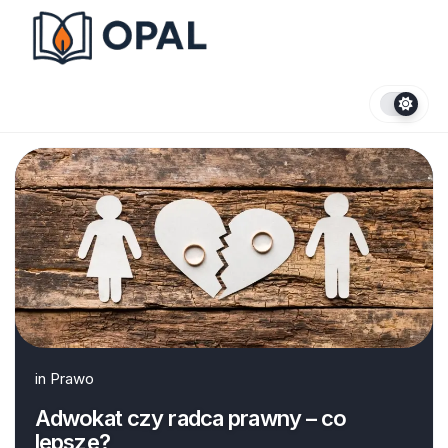
Skip
to
content
in
Prawo
Adwokat czy radca prawny – co
lepsze?