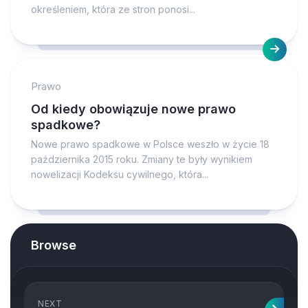
określeniem, która ze stron ponosi...
Prawo
Od kiedy obowiązuje nowe prawo
spadkowe?
Nowe prawo spadkowe w Polsce weszło w życie 18
października 2015 roku. Zmiany te były wynikiem
nowelizacji Kodeksu cywilnego, która...
Browse
NEXT