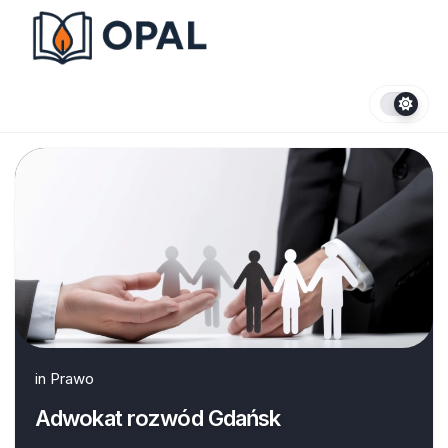
Skip
to
content
in
Prawo
Adwokat rozwód Gdańsk