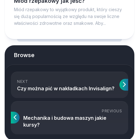
Miód rzepakowy jak jeść?
Miód rzepakowy to wyjątkowy produkt, który cieszy
się dużą popularnością ze względu na swoje liczne
właściwości zdrowotne oraz smakowe. Aby...
Browse
NEXT
Czy można pić w nakładkach Invisalign?
PREVIOUS
Mechanika i budowa maszyn jakie
kursy?