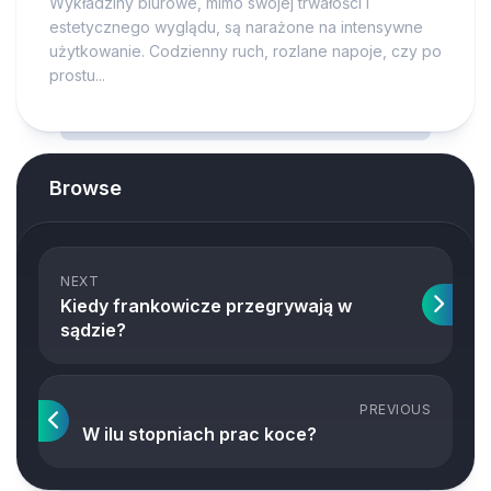
Wykładziny biurowe, mimo swojej trwałości i
estetycznego wyglądu, są narażone na intensywne
użytkowanie. Codzienny ruch, rozlane napoje, czy po
prostu...
Browse
NEXT
Kiedy frankowicze przegrywają w
sądzie?
PREVIOUS
W ilu stopniach prac koce?