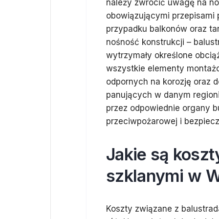
należy zwrócić uwagę na no
obowiązującymi przepisami
przypadku balkonów oraz ta
nośność konstrukcji – balus
wytrzymały określone obcią
wszystkie elementy montaż
odpornych na korozję oraz
panujących w danym regioni
przez odpowiednie organy b
przeciwpożarowej i bezpiec
Jakie są koszt
szklanymi w 
Koszty związane z balustra