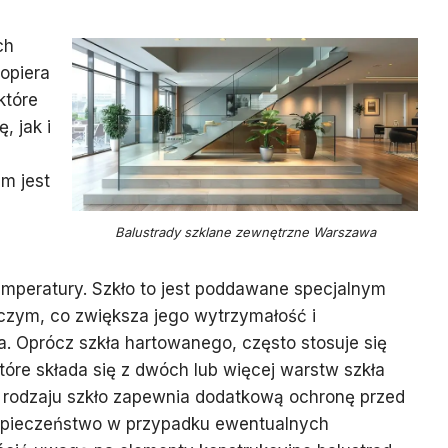
ch
opiera
które
, jak i
m jest
Balustrady szklane zewnętrzne Warszawa
mperatury. Szkło to jest poddawane specjalnym
zym, co zwiększa jego wytrzymałość i
. Oprócz szkła hartowanego, często stosuje się
tóre składa się z dwóch lub więcej warstw szkła
o rodzaju szkło zapewnia dodatkową ochronę przed
ezpieczeństwo w przypadku ewentualnych