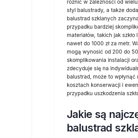
różnić w zależności od wiel
styl balustrady, a także d
balustrad szklanych zaczyna
przypadku bardziej skomplik
materiałów, takich jak szk
nawet do 1000 zł za metr. W
mogą wynosić od 200 do 500 
skomplikowania instalacji ora
zdecyduje się na indywidual
balustrad, może to wpłynąć
kosztach konserwacji i ewe
przypadku uszkodzenia szkł
Jakie są najcz
balustrad szk