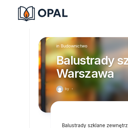
Skip
to
content
in
Budownictwo
Balustrady s
Warszawa
by
·
Balustrady szklane zewnętrz