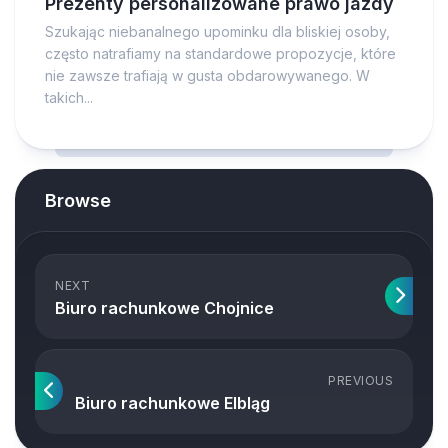
Prezenty personalizowane prawo jazdy
Szukając niebanalnego upominku dla bliskiej osoby,
często natrafiamy na standardowe propozycje, które
nie zawsze trafiają w gusta obdarowywanego. W
takich...
Browse
NEXT
Biuro rachunkowe Chojnice
PREVIOUS
Biuro rachunkowe Elbląg