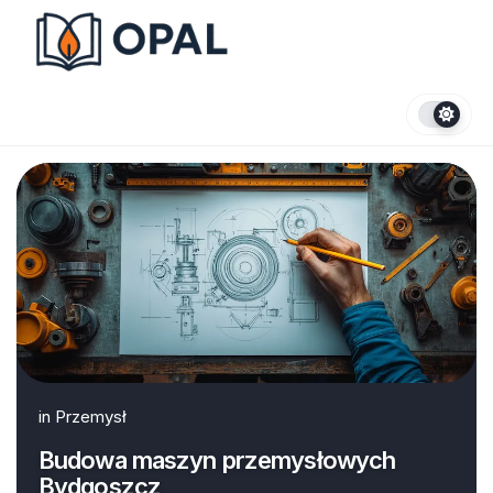
Skip
to
content
in
Przemysł
Budowa maszyn przemysłowych
Bydgoszcz