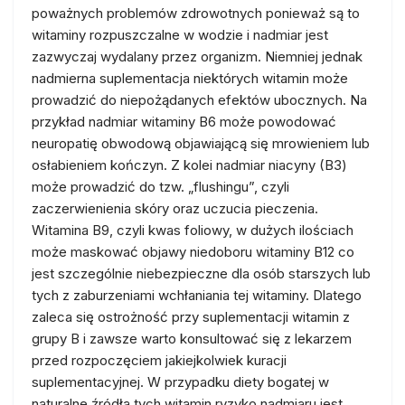
poważnych problemów zdrowotnych ponieważ są to
witaminy rozpuszczalne w wodzie i nadmiar jest
zazwyczaj wydalany przez organizm. Niemniej jednak
nadmierna suplementacja niektórych witamin może
prowadzić do niepożądanych efektów ubocznych. Na
przykład nadmiar witaminy B6 może powodować
neuropatię obwodową objawiającą się mrowieniem lub
osłabieniem kończyn. Z kolei nadmiar niacyny (B3)
może prowadzić do tzw. „flushingu”, czyli
zaczerwienienia skóry oraz uczucia pieczenia.
Witamina B9, czyli kwas foliowy, w dużych ilościach
może maskować objawy niedoboru witaminy B12 co
jest szczególnie niebezpieczne dla osób starszych lub
tych z zaburzeniami wchłaniania tej witaminy. Dlatego
zaleca się ostrożność przy suplementacji witamin z
grupy B i zawsze warto konsultować się z lekarzem
przed rozpoczęciem jakiejkolwiek kuracji
suplementacyjnej. W przypadku diety bogatej w
naturalne źródła tych witamin ryzyko nadmiaru jest