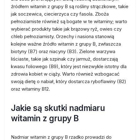
źródłem witamin z grupy B są rośliny strączkowe, takie
jak soczewica, ciecierzyca czy fasola. Zboża
pełnoziarniste również są bogate w te witaminy; warto
wybierać produkty takie jak brązowy ryż, owies czy
chleb pełnoziarnisty. Orzechy i nasiona stanowią
kolejne ważne źródło witamin z grupy B, zwłaszcza
biotyny (B7) oraz niacyny (B3). Zielone warzywa
liściaste, takie jak szpinak czy jarmuż, dostarczają
kwasu foliowego (B9), który jest niezwykle istotny dla
zdrowia kobiet w ciąży. Warto również wzbogacać
swoją dietę o nabiał, który dostarcza ryboflawiny (B2)
oraz witaminy B12.
Jakie są skutki nadmiaru
witamin z grupy B
Nadmiar witamin z grupy B rzadko prowadzi do