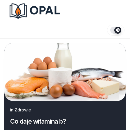
Skip
to
content
in
Zdrowie
Co daje witamina b?