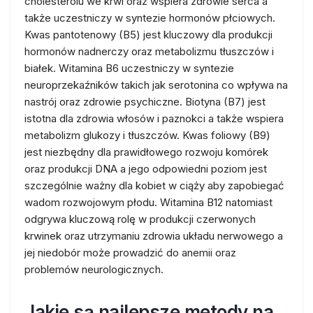
cholesterolu we krwi oraz wspiera zdrowie serca a
także uczestniczy w syntezie hormonów płciowych.
Kwas pantotenowy (B5) jest kluczowy dla produkcji
hormonów nadnerczy oraz metabolizmu tłuszczów i
białek. Witamina B6 uczestniczy w syntezie
neuroprzekaźników takich jak serotonina co wpływa na
nastrój oraz zdrowie psychiczne. Biotyna (B7) jest
istotna dla zdrowia włosów i paznokci a także wspiera
metabolizm glukozy i tłuszczów. Kwas foliowy (B9)
jest niezbędny dla prawidłowego rozwoju komórek
oraz produkcji DNA a jego odpowiedni poziom jest
szczególnie ważny dla kobiet w ciąży aby zapobiegać
wadom rozwojowym płodu. Witamina B12 natomiast
odgrywa kluczową rolę w produkcji czerwonych
krwinek oraz utrzymaniu zdrowia układu nerwowego a
jej niedobór może prowadzić do anemii oraz
problemów neurologicznych.
Jakie są najlepsze metody na