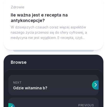
Zdrowie
Ile ważna jest e recepta na
antykoncepcje?
W dzisiejszych czasach coraz więcej aspektów
naszego życia przenosi się do sfery cyfrowej, a
medycyna nie jest wyjątkiem. E-recepta, czyli...
Browse
NEXT
Gdzie witamina b?
PREVIOUS