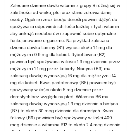
Zalecane dzienne dawki witamin z grupy B różnią się w
zależności od wieku, płci oraz stanu zdrowia danej
osoby. Ogólnie rzecz biorąc dorośli powinni dążyć do
spożywania odpowiednich ilości każdej z tych witamin
aby uniknąć niedoborów i zapewnić sobie optymalne
funkcjonowanie organizmu. Na przykład zalecana
dzienna dawka tiaminy (B1) wynosi około 1 1 mg dla
mężczyzn i 0 9 mg dla kobiet. Ryboflawina (B2)
powinna być spożywana w ilości 1 3 mg dziennie przez
mężczyzn i 1 1 mg przez kobiety. Niacyna (B3) ma
zalecaną dawkę wynoszącą 16 mg dla mężczyzn i 14
mg dla kobiet. Kwas pantotenowy (B5) powinien być
spożywany w ilości około 5 mg dziennie przez
dorosłych bez względu na płeć. Witamina B6 ma
zalecaną dawkę wynoszącą 1 3 mg dziennie a biotyna
(B7) to około 30 mcg dziennie dla dorosłych. Kwas
foliowy (B9) powinien być spożywany w ilości 400
mcg dziennie a witamina B12 to około 2 4 mcg dziennie