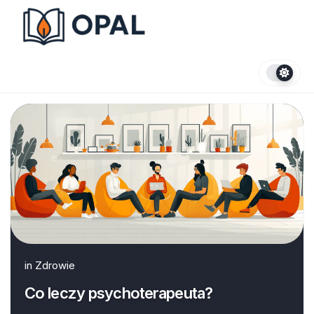
Skip
to
content
in
Zdrowie
Co leczy psychoterapeuta?