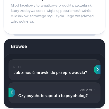
Miód faceliowy to wyjątkowy produkt pszczelarski,
który zdobywa coraz większą popularność wśród
miłośników zdrowego stylu życia. Jego właściwości
zdrowotne są...
Browse
NEXT
Jak zmusić mrówki do przeprowadzki?
PREVIOUS
Czy psychoterapeuta to psycholog?