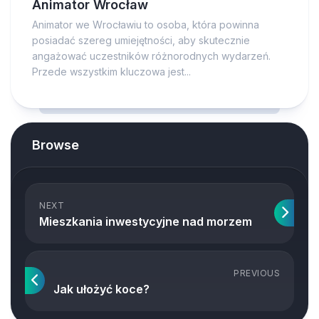
Animator Wrocław
Animator we Wrocławiu to osoba, która powinna
posiadać szereg umiejętności, aby skutecznie
angażować uczestników różnorodnych wydarzeń.
Przede wszystkim kluczowa jest...
Browse
NEXT
Mieszkania inwestycyjne nad morzem
PREVIOUS
Jak ułożyć koce?