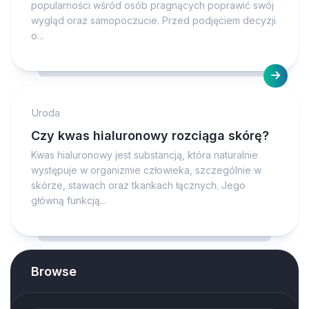
popularności wśród osób pragnących poprawić swój
wygląd oraz samopoczucie. Przed podjęciem decyzji
o...
Uroda
Czy kwas hialuronowy rozciąga skórę?
Kwas hialuronowy jest substancją, która naturalnie
występuje w organizmie człowieka, szczególnie w
skórze, stawach oraz tkankach łącznych. Jego
główną funkcją...
Browse