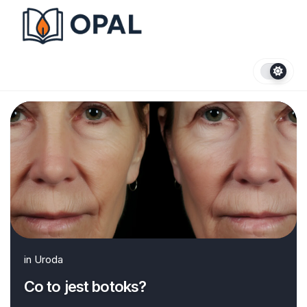
Skip
to
content
in
Uroda
Co to jest botoks?