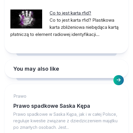
Co to jest karta rfid?
Co to jest karta rfid? Plastikowa
karta zbliżeniowa niebędąca kartą
płatniczą to element radiowej identyfikacji…
You may also like
Prawo
Prawo spadkowe Saska Kępa
Prawo spadkowe w Saska Kępa, jak i w całej Polsce,
reguluje kwestie związane z dziedziczeniem majątku
po zmarłych osobach. Jest...