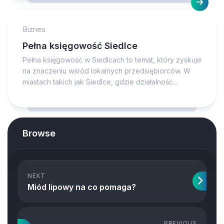
Biznes
Pełna księgowość Siedlce
Pełna księgowość w Siedlcach to temat, który zyskuje
na znaczeniu wśród lokalnych przedsiębiorców. W
miastach takich jak Siedlce, gdzie działalność...
Browse
NEXT
Miód lipowy na co pomaga?
PREVIOUS