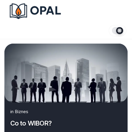
Skip
to
content
in
Biznes
Co to WIBOR?