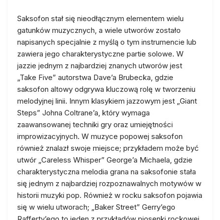
Saksofon stał się nieodłącznym elementem wielu
gatunków muzycznych, a wiele utworów zostało
napisanych specjalnie z myślą o tym instrumencie lub
zawiera jego charakterystyczne partie solowe. W
jazzie jednym z najbardziej znanych utworów jest
„Take Five” autorstwa Dave’a Brubecka, gdzie
saksofon altowy odgrywa kluczową rolę w tworzeniu
melodyjnej linii. Innym klasykiem jazzowym jest „Giant
Steps” Johna Coltrane’a, który wymaga
zaawansowanej techniki gry oraz umiejętności
improwizacyjnych. W muzyce popowej saksofon
również znalazł swoje miejsce; przykładem może być
utwór „Careless Whisper” George’a Michaela, gdzie
charakterystyczna melodia grana na saksofonie stała
się jednym z najbardziej rozpoznawalnych motywów w
historii muzyki pop. Również w rocku saksofon pojawia
się w wielu utworach; „Baker Street” Gerry’ego
Rafferty’ego to jeden z przykładów piosenki rockowej