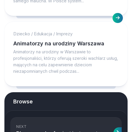
samego malucha. W Polsce system...
Dziecko
/
Edukacja
/
Imprezy
Animatorzy na urodziny Warszawa
Animatorzy na urodziny w Warszawie to
profesjonaliści, którzy oferują szeroki wachlarz usług,
mających na celu zapewnienie dzieciom
niezapomnianych chwil podczas...
Browse
NEXT