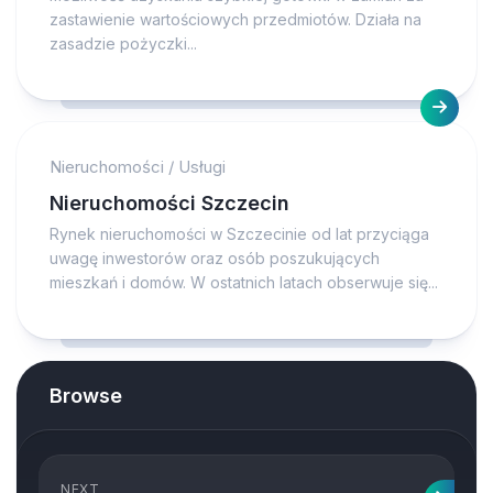
zastawienie wartościowych przedmiotów. Działa na
zasadzie pożyczki...
Nieruchomości
/
Usługi
Nieruchomości Szczecin
Rynek nieruchomości w Szczecinie od lat przyciąga
uwagę inwestorów oraz osób poszukujących
mieszkań i domów. W ostatnich latach obserwuje się...
Browse
NEXT