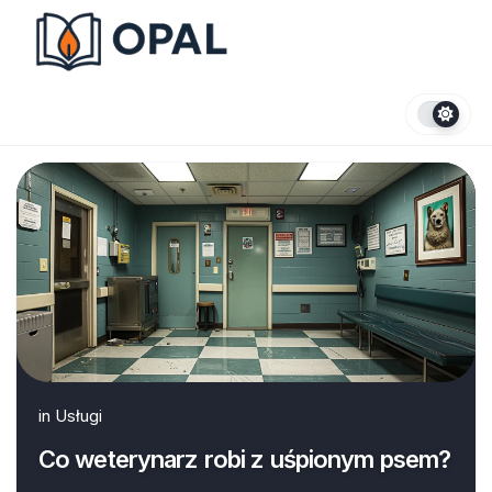
Skip
to
content
in
Usługi
Co weterynarz robi z uśpionym psem?