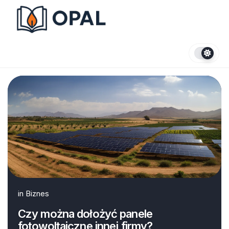
Skip
to
content
in
Biznes
Czy można dołożyć panele
fotowoltaiczne innej firmy?