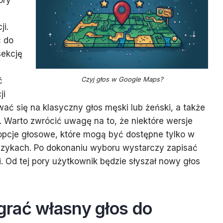
óry
ji.
ć do
sekcję
Czyj głos w Google Maps?
ć
ji
ć się na klasyczny głos męski lub żeński, a także
. Warto zwrócić uwagę na to, że niektóre wersje
 opcje głosowe, które mogą być dostępne tylko w
językach. Po dokonaniu wyboru wystarczy zapisać
. Od tej pory użytkownik będzie słyszał nowy głos
rać własny głos do