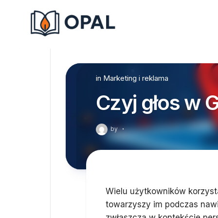
Skip
to
content
in
Marketing i reklama
Czyj głos w 
by
·
Wielu użytkowników korzyst
towarzyszy im podczas nawiga
zwłaszcza w kontekście pers