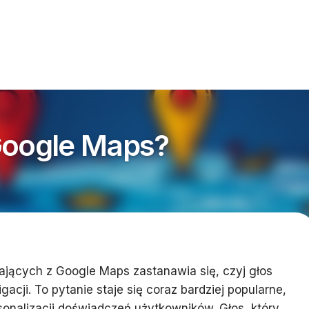
Google Maps?
ających z Google Maps zastanawia się, czyj głos
cji. To pytanie staje się coraz bardziej popularne,
onalizacji doświadczeń użytkowników. Głos, który