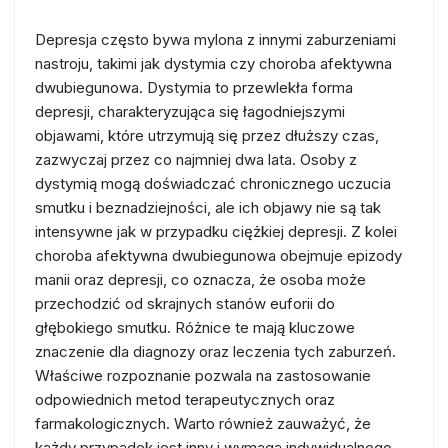
Depresja często bywa mylona z innymi zaburzeniami
nastroju, takimi jak dystymia czy choroba afektywna
dwubiegunowa. Dystymia to przewlekła forma
depresji, charakteryzująca się łagodniejszymi
objawami, które utrzymują się przez dłuższy czas,
zazwyczaj przez co najmniej dwa lata. Osoby z
dystymią mogą doświadczać chronicznego uczucia
smutku i beznadziejności, ale ich objawy nie są tak
intensywne jak w przypadku ciężkiej depresji. Z kolei
choroba afektywna dwubiegunowa obejmuje epizody
manii oraz depresji, co oznacza, że osoba może
przechodzić od skrajnych stanów euforii do
głębokiego smutku. Różnice te mają kluczowe
znaczenie dla diagnozy oraz leczenia tych zaburzeń.
Właściwe rozpoznanie pozwala na zastosowanie
odpowiednich metod terapeutycznych oraz
farmakologicznych. Warto również zauważyć, że
każdy przypadek jest inny i wymaga indywidualnego