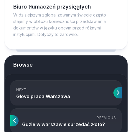
Biuro tłumaczeń przysięgłych
W dzisiejszym zglobalizowanym świecie często
stajemy w obliczu konieczności przedstawienia
dokumentów w języku obcym przed różnymi
instytucjami. Dotyczy to zarówno...
Browse
NEXT
Glovo praca Warszawa
PREVIOUS
Gdzie w warszawie sprzedać złoto?