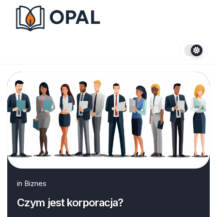
Skip
to
content
in
Biznes
Czym jest korporacja?