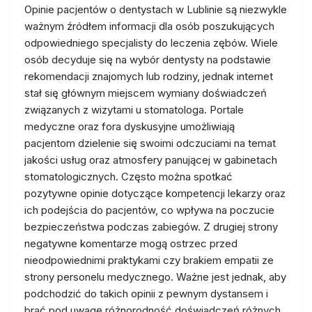
Opinie pacjentów o dentystach w Lublinie są niezwykle
ważnym źródłem informacji dla osób poszukujących
odpowiedniego specjalisty do leczenia zębów. Wiele
osób decyduje się na wybór dentysty na podstawie
rekomendacji znajomych lub rodziny, jednak internet
stał się głównym miejscem wymiany doświadczeń
związanych z wizytami u stomatologa. Portale
medyczne oraz fora dyskusyjne umożliwiają
pacjentom dzielenie się swoimi odczuciami na temat
jakości usług oraz atmosfery panującej w gabinetach
stomatologicznych. Często można spotkać
pozytywne opinie dotyczące kompetencji lekarzy oraz
ich podejścia do pacjentów, co wpływa na poczucie
bezpieczeństwa podczas zabiegów. Z drugiej strony
negatywne komentarze mogą ostrzec przed
nieodpowiednimi praktykami czy brakiem empatii ze
strony personelu medycznego. Ważne jest jednak, aby
podchodzić do takich opinii z pewnym dystansem i
brać pod uwagę różnorodność doświadczeń różnych