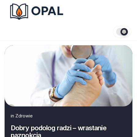
Skip
to
content
in
Zdrowie
Dobry podolog radzi – wrastanie
paznokcia