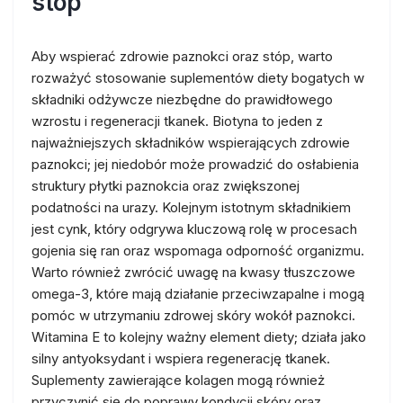
stóp
Aby wspierać zdrowie paznokci oraz stóp, warto
rozważyć stosowanie suplementów diety bogatych w
składniki odżywcze niezbędne do prawidłowego
wzrostu i regeneracji tkanek. Biotyna to jeden z
najważniejszych składników wspierających zdrowie
paznokci; jej niedobór może prowadzić do osłabienia
struktury płytki paznokcia oraz zwiększonej
podatności na urazy. Kolejnym istotnym składnikiem
jest cynk, który odgrywa kluczową rolę w procesach
gojenia się ran oraz wspomaga odporność organizmu.
Warto również zwrócić uwagę na kwasy tłuszczowe
omega-3, które mają działanie przeciwzapalne i mogą
pomóc w utrzymaniu zdrowej skóry wokół paznokci.
Witamina E to kolejny ważny element diety; działa jako
silny antyoksydant i wspiera regenerację tkanek.
Suplementy zawierające kolagen mogą również
przyczynić się do poprawy kondycji skóry oraz