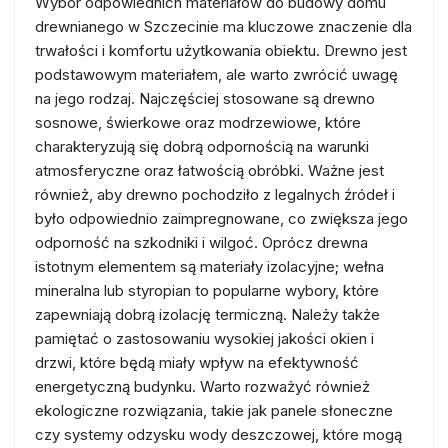
Wybór odpowiednich materiałów do budowy domu
drewnianego w Szczecinie ma kluczowe znaczenie dla
trwałości i komfortu użytkowania obiektu. Drewno jest
podstawowym materiałem, ale warto zwrócić uwagę
na jego rodzaj. Najczęściej stosowane są drewno
sosnowe, świerkowe oraz modrzewiowe, które
charakteryzują się dobrą odpornością na warunki
atmosferyczne oraz łatwością obróbki. Ważne jest
również, aby drewno pochodziło z legalnych źródeł i
było odpowiednio zaimpregnowane, co zwiększa jego
odporność na szkodniki i wilgoć. Oprócz drewna
istotnym elementem są materiały izolacyjne; wełna
mineralna lub styropian to popularne wybory, które
zapewniają dobrą izolację termiczną. Należy także
pamiętać o zastosowaniu wysokiej jakości okien i
drzwi, które będą miały wpływ na efektywność
energetyczną budynku. Warto rozważyć również
ekologiczne rozwiązania, takie jak panele słoneczne
czy systemy odzysku wody deszczowej, które mogą