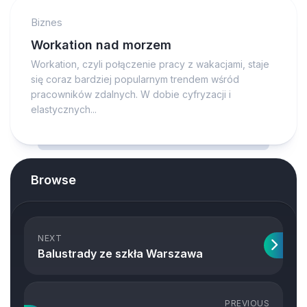
Biznes
Workation nad morzem
Workation, czyli połączenie pracy z wakacjami, staje
się coraz bardziej popularnym trendem wśród
pracowników zdalnych. W dobie cyfryzacji i
elastycznych...
Browse
NEXT
Balustrady ze szkła Warszawa
PREVIOUS