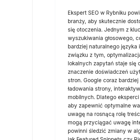
Ekspert SEO w Rybniku powi
branży, aby skutecznie dost
się otoczenia. Jednym z kl
wyszukiwania głosowego, co
bardziej naturalnego języka
związku z tym, optymalizac
lokalnych zapytań staje się 
znaczenie doświadczeń uży
stron. Google coraz bardzie
ładowania strony, interakt
mobilnych. Dlatego eksperc
aby zapewnić optymalne war
uwagę na rosnącą rolę treści 
mogą przyciągać uwagę inte
powinni śledzić zmiany w al
jak Featured Snippets czy R