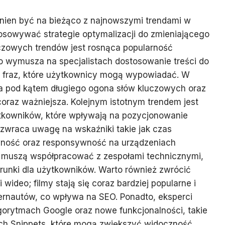
nien być na bieżąco z najnowszymi trendami w
osowywać strategie optymalizacji do zmieniającego
uczowych trendów jest rosnąca popularność
 wymusza na specjalistach dostosowanie treści do
 i fraz, które użytkownicy mogą wypowiadać. W
ja pod kątem długiego ogona słów kluczowych oraz
coraz ważniejsza. Kolejnym istotnym trendem jest
tkowników, które wpływają na pozycjonowanie
j zwraca uwagę na wskaźniki takie jak czas
ywność oraz responsywność na urządzeniach
i muszą współpracować z zespołami technicznymi,
unki dla użytkowników. Warto również zwrócić
wideo; filmy stają się coraz bardziej popularne i
rnautów, co wpływa na SEO. Ponadto, eksperci
gorytmach Google oraz nowe funkcjonalności, takie
ich Snippets, które mogą zwiększyć widoczność