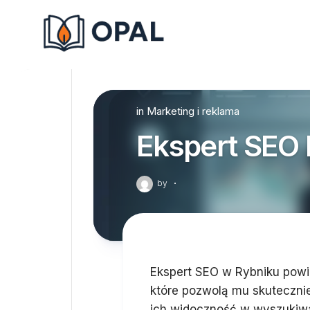
Skip
to
content
in
Marketing i reklama
Ekspert SEO 
by
·
Ekspert SEO w Rybniku powi
które pozwolą mu skuteczni
ich widoczność w wyszukiwa