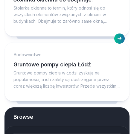
Stolarka okienna to termin, który odnosi się do
wszystkich elementów związanych z oknami w
budynkach. Obejmuje to zarówno same okna,...
Budownictwo
Gruntowe pompy ciepła Łódź
Gruntowe pompy ciepła w Łodzi zyskują na
popularności, a ich zalety są dostrzegane przez
coraz większą liczbę inwestorów. Przede wszystkim,...
Browse