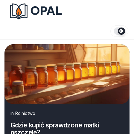
Skip
to
content
in
Rolnictwo
Gdzie kupić sprawdzone matki
pszczele?