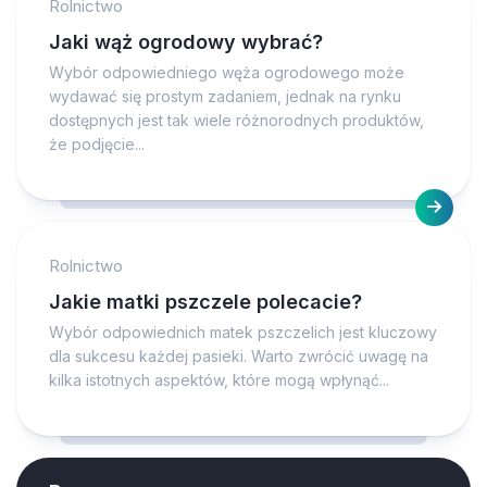
Rolnictwo
Jaki wąż ogrodowy wybrać?
Wybór odpowiedniego węża ogrodowego może
wydawać się prostym zadaniem, jednak na rynku
dostępnych jest tak wiele różnorodnych produktów,
że podjęcie...
Rolnictwo
Jakie matki pszczele polecacie?
Wybór odpowiednich matek pszczelich jest kluczowy
dla sukcesu każdej pasieki. Warto zwrócić uwagę na
kilka istotnych aspektów, które mogą wpłynąć...