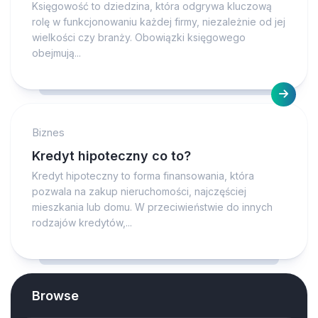
Księgowość to dziedzina, która odgrywa kluczową
rolę w funkcjonowaniu każdej firmy, niezależnie od jej
wielkości czy branży. Obowiązki księgowego
obejmują...
Biznes
Kredyt hipoteczny co to?
Kredyt hipoteczny to forma finansowania, która
pozwala na zakup nieruchomości, najczęściej
mieszkania lub domu. W przeciwieństwie do innych
rodzajów kredytów,...
Browse