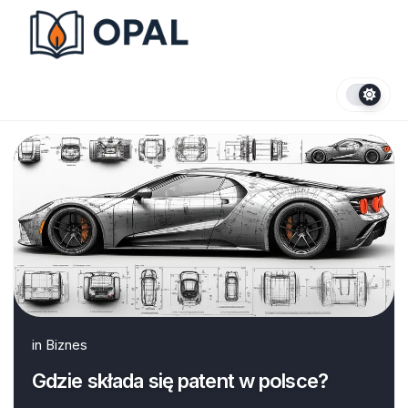
Skip
to
content
in
Biznes
Gdzie składa się patent w polsce?