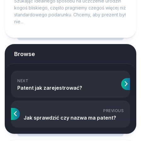
Szukając idealnego sposobu na uczczenie urodzin
kogoś bliskiego, często pragniemy czegoś więcej niż
standardowego podarunku. Chcemy, aby prezent był
nie...
Browse
NEXT
Patent jak zarejestrować?
PREVIOUS
Jak sprawdzić czy nazwa ma patent?