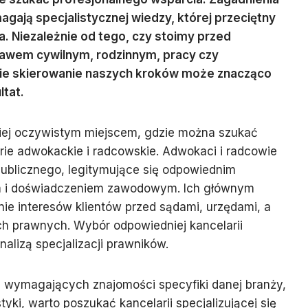
gają specjalistycznej wiedzy, której przeciętny
a. Niezależnie od tego, czy stoimy przed
awem cywilnym, rodzinnym, pracy czy
e skierowanie naszych kroków może znacząco
ltat.
ziej oczywistym miejscem, gdzie można szukać
rie adwokackie i radcowskie. Adwokaci i radcowie
publicznego, legitymujące się odpowiednim
m i doświadczeniem zawodowym. Ich głównym
ie interesów klientów przed sądami, urzędami, a
ch prawnych. Wybór odpowiedniej kancelarii
alizą specjalizacji prawników.
i wymagających znajomości specyfiki danej branży,
styki, warto poszukać kancelarii specjalizującej się