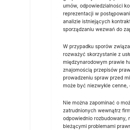
umów, odpowiedzialności kon
reprezentacji w postępowan
analizie istniejących kont
sporządzaniu wezwań do za
W przypadku sporów związa
rozważyć skorzystanie z usł
międzynarodowym prawie ha
znajomością przepisów pra
prowadzeniu spraw przed mi
może być niezwykle cenne, g
Nie można zapominać o możl
zatrudnionych wewnątrz firmy
odpowiednio rozbudowany, m
bieżącymi problemami prawn