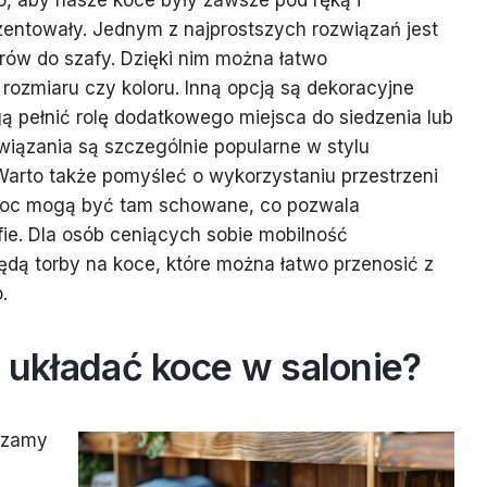
to, aby nasze koce były zawsze pod ręką i
zentowały. Jednym z najprostszych rozwiązań jest
rów do szafy. Dzięki nim można łatwo
ozmiaru czy koloru. Inną opcją są dekoracyjne
gą pełnić rolę dodatkowego miejsca do siedzenia lub
wiązania są szczególnie popularne w stylu
arto także pomyśleć o wykorzystaniu przestrzeni
 koc mogą być tam schowane, co pozwala
ie. Dla osób ceniących sobie mobilność
dą torby na koce, które można łatwo przenosić z
.
j układać koce w salonie?
ędzamy