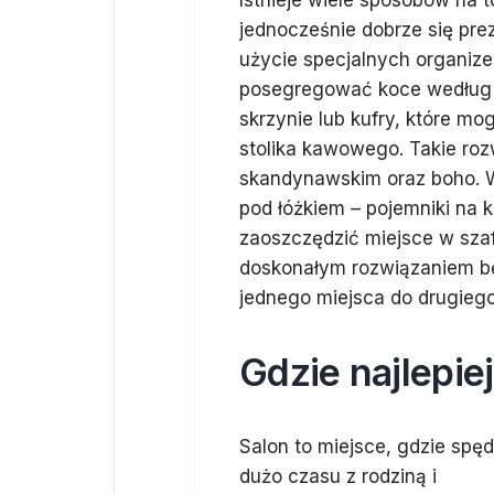
Istnieje wiele sposobów na 
jednocześnie dobrze się pre
użycie specjalnych organize
posegregować koce według r
skrzynie lub kufry, które mo
stolika kawowego. Takie roz
skandynawskim oraz boho. W
pod łóżkiem – pojemniki na
zaoszczędzić miejsce w szaf
doskonałym rozwiązaniem bę
jednego miejsca do drugiego
Gdzie najlepie
Salon to miejsce, gdzie sp
dużo czasu z rodziną i