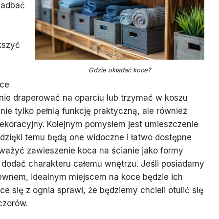
 zadbać
kszyć
Gdzie układać koce?
oce
nie draperować na oparciu lub trzymać w koszu
ie tylko pełnią funkcję praktyczną, ale również
ekoracyjny. Kolejnym pomysłem jest umieszczenie
 dzięki temu będą one widoczne i łatwo dostępne
zważyć zawieszenie koca na ścianie jako formy
e dodać charakteru całemu wnętrzu. Jeśli posiadamy
rewnem, idealnym miejscem na koce będzie ich
e się z ognia sprawi, że będziemy chcieli otulić się
czorów.