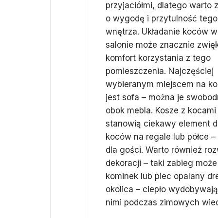
przyjaciółmi, dlatego warto
o wygodę i przytulność tego
wnętrza. Układanie koców w
salonie może znacznie zwię
komfort korzystania z tego
pomieszczenia. Najczęściej
wybieranym miejscem na k
jest sofa – można je swobod
obok mebla. Kosze z kocami n
stanowią ciekawy element d
koców na regale lub półce –
dla gości. Warto również ro
dekoracji – taki zabieg moż
kominek lub piec opalany d
okolica – ciepło wydobywając
nimi podczas zimowych wie