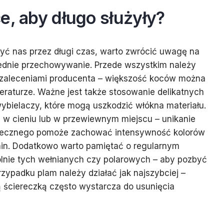
e, aby długo służyły?
yć nas przez długi czas, warto zwrócić uwagę na
iednie przechowywanie. Przede wszystkim należy
 z zaleceniami producenta – większość koców można
peraturze. Ważne jest także stosowanie delikatnych
ybielaczy, które mogą uszkodzić włókna materiału.
 w cieniu lub w przewiewnym miejscu – unikanie
onecznego pomoże zachować intensywność kolorów
anin. Dodatkowo warto pamiętać o regularnym
lnie tych wełnianych czy polarowych – aby pozbyć
rzypadku plam należy działać jak najszybciej –
ną ściereczką często wystarcza do usunięcia