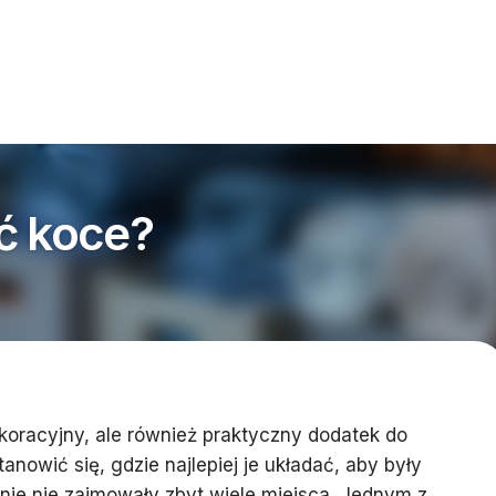
ć koce?
ekoracyjny, ale również praktyczny dodatek do
nowić się, gdzie najlepiej je układać, aby były
nie nie zajmowały zbyt wiele miejsca. Jednym z