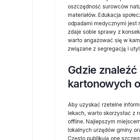
oszczędność surowców natur
materiałów. Edukacja społe
odpadami medycznymi jest ni
zdaje sobie sprawy z konsek
warto angażować się w kamp
związane z segregacją i uty
Gdzie znaleźć 
kartonowych o
Aby uzyskać rzetelne inform
lekach, warto skorzystać z r
offline. Najlepszym miejsce
lokalnych urzędów gminy ora
Często publikują one szczeg