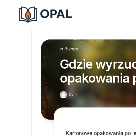
Skip
to
content
in
Biznes
Gdzie wyrzu
opakowania 
by
·
Kartonowe opakowania po le