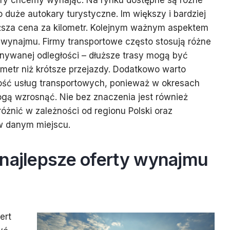
który chcemy wynająć. Na rynku dostępne są różne
duże autokary turystyczne. Im większy i bardziej
sza cena za kilometr. Kolejnym ważnym aspektem
s wynajmu. Firmy transportowe często stosują różne
nywanej odległości – dłuższe trasy mogą być
ometr niż krótsze przejazdy. Dodatkowo warto
ść usług transportowych, ponieważ w okresach
ą wzrosnąć. Nie bez znaczenia jest również
różnić w zależności od regionu Polski oraz
w danym miejscu.
 najlepsze oferty wynajmu
ert