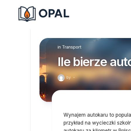
Skip
to
content
in
Transport
Ile bierze au
by
·
Wynajem autokaru to popular
przykład na wycieczki szkol
autokaru za kilometr w Pols