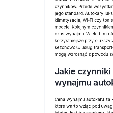
czynników. Przede wszystki
jego standard. Autokary luk
klimatyzacja, Wi-Fi czy toa
modele. Kolejnym czynnikie
czas wynajmu. Wiele firm of
korzystniejsze przy dłuższ
sezonowość usług transpor
mogą wzrosnąć z powodu zw
Jakie czynnik
wynajmu auto
Cena wynajmu autokaru za kil
które warto wziąć pod uwag