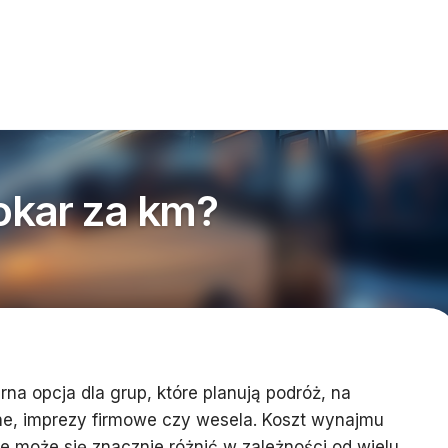
tokar za km?
na opcja dla grup, które planują podróż, na
ne, imprezy firmowe czy wesela. Koszt wynajmu
ce może się znacznie różnić w zależności od wielu