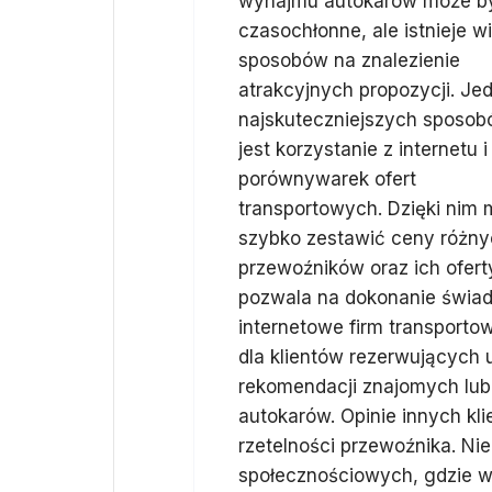
wynajmu autokarów może b
czasochłonne, ale istnieje w
sposobów na znalezienie
atrakcyjnych propozycji. Je
najskuteczniejszych sposo
jest korzystanie z internetu i
porównywarek ofert
transportowych. Dzięki nim
szybko zestawić ceny różn
przewoźników oraz ich ofert
pozwala na dokonanie świad
internetowe firm transportow
dla klientów rezerwujących us
rekomendacji znajomych lub
autokarów. Opinie innych kl
rzetelności przewoźnika. Ni
społecznościowych, gdzie wie