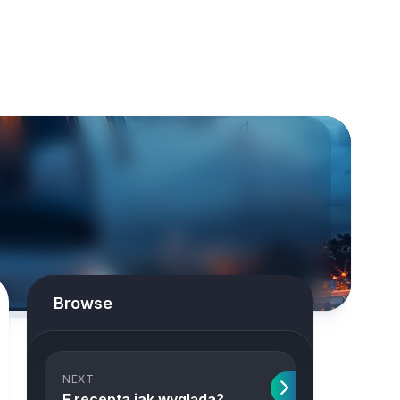
Browse
NEXT
E recepta jak wygląda?