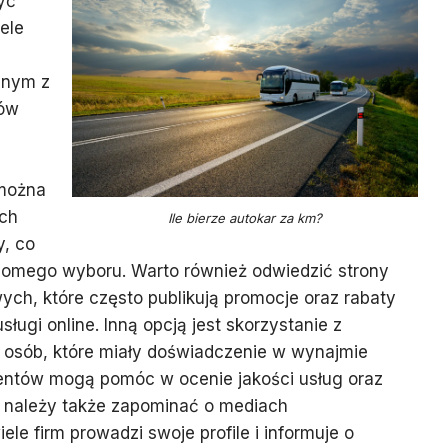
yć
iele
dnym z
bów
 można
ych
Ile bierze autokar za km?
y, co
omego wyboru. Warto również odwiedzić strony
ych, które często publikują promocje oraz rabaty
ługi online. Inną opcją jest skorzystanie z
 osób, które miały doświadczenie w wynajmie
ientów mogą pomóc w ocenie jakości usług oraz
e należy także zapominać o mediach
le firm prowadzi swoje profile i informuje o