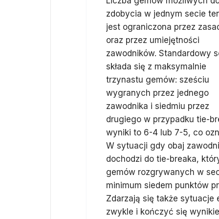
Liczba gemów możliwych d
zdobycia w jednym secie te
jest ograniczona przez zasa
oraz przez umiejętności
zawodników. Standardowy s
składa się z maksymalnie
trzynastu gemów: sześciu
wygranych przez jednego
zawodnika i siedmiu przez
drugiego w przypadku tie-b
wyniki to 6-4 lub 7-5, co o
W sytuacji gdy obaj zawodni
dochodzi do tie-breaka, któ
gemów rozgrywanych w secie
minimum siedem punktów pr
Zdarzają się także sytuacje 
zwykle i kończyć się wyniki