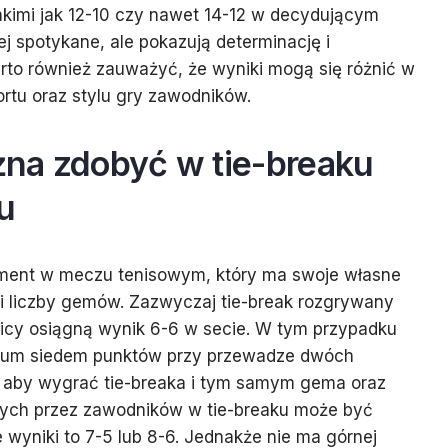
akimi jak 12-10 czy nawet 14-12 w decydującym
iej spotykane, ale pokazują determinację i
rto również zauważyć, że wyniki mogą się różnić w
ortu oraz stylu gry zawodników.
na zdobyć w tie-breaku
u
oment w meczu tenisowym, który ma swoje własne
 i liczby gemów. Zazwyczaj tie-break rozgrywany
nicy osiągną wynik 6-6 w secie. W tym przypadku
mum siedem punktów przy przewadze dwóch
 aby wygrać tie-breaka i tym samym gema oraz
tych przez zawodników w tie-breaku może być
 wyniki to 7-5 lub 8-6. Jednakże nie ma górnej