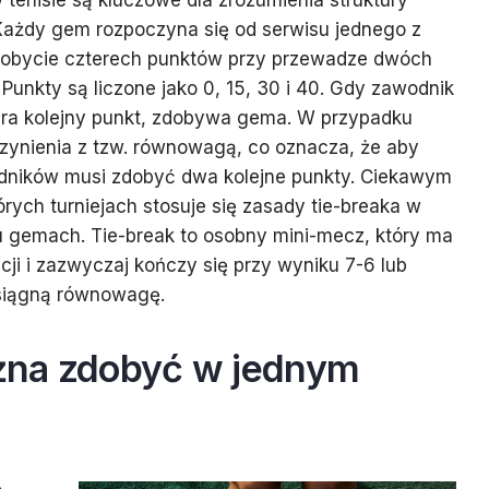
enisie są kluczowe dla zrozumienia struktury
 Każdy gem rozpoczyna się od serwisu jednego z
dobycie czterech punktów przy przewadze dwóch
Punkty są liczone jako 0, 15, 30 i 40. Gdy zawodnik
ra kolejny punkt, zdobywa gema. W przypadku
ynienia z tzw. równowagą, co oznacza, że aby
dników musi zdobyć dwa kolejne punkty. Ciekawym
órych turniejach stosuje się zasady tie-breaka w
u gemach. Tie-break to osobny mini-mecz, który ma
ji i zazwyczaj kończy się przy wyniku 7-6 lub
siągną równowagę.
żna zdobyć w jednym