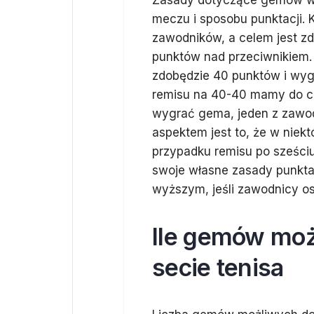
Zasady dotyczące gemów w t
meczu i sposobu punktacji.
zawodników, a celem jest z
punktów nad przeciwnikiem. 
zdobędzie 40 punktów i wyg
remisu na 40-40 mamy do cz
wygrać gema, jeden z zawo
aspektem jest to, że w niekt
przypadku remisu po sześci
swoje własne zasady punktac
wyższym, jeśli zawodnicy o
Ile gemów mo
secie tenisa