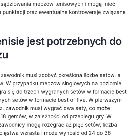
b sędziowania meczów tenisowych i mogą mieć
 punktacji oraz ewentualne kontrowersje związane
nisie jest potrzebnych do
zu
zawodnik musi zdobyć określoną liczbę setów, a
ów. W przypadku meczów singlowych na poziomie
gra się do trzech wygranych setów w formacie best
anych setów w formacie best of five. W pierwszym
z, zawodnik musi wygrać dwa sety, co może
 18 gemów, w zależności od przebiegu gry. W
e zawodnicy mogą rozegrać aż pięć setów, liczba
ięstwa wzrasta i może wynosić od 24 do 36