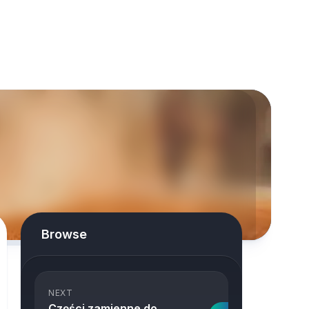
Browse
NEXT
Części zamienne do