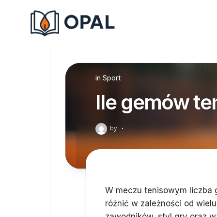
Skip
to
content
in
Sport
Ile gemów te
by
·
W meczu tenisowym liczba g
różnić w zależności od wielu
zawodników, styl gry oraz 