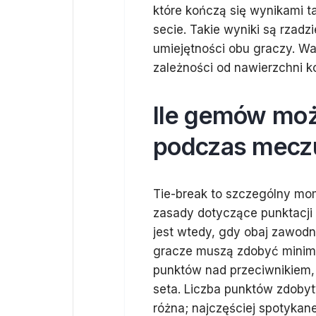
które kończą się wynikami t
secie. Takie wyniki są rzadz
umiejętności obu graczy. Wa
zależności od nawierzchni k
Ile gemów moż
podczas mecz
Tie-break to szczególny m
zasady dotyczące punktacji
jest wtedy, gdy obaj zawod
gracze muszą zdobyć mini
punktów nad przeciwnikiem,
seta. Liczba punktów zdoby
różna; najczęściej spotykane