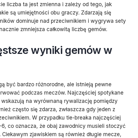
 liczba ta jest zmienna i zależy od tego, jak
kie są umiejętności obu graczy. Zdarzają się
dników dominuje nad przeciwnikiem i wygrywa sety
znacznie zmniejsza całkowitą liczbę gemów.
zęstsze wyniki gemów w
ą być bardzo różnorodne, ale istnieją pewne
erwować podczas meczów. Najczęściej spotykane
re wskazują na wyrównaną rywalizację pomiędzy
ież często się zdarza, zwłaszcza gdy jeden z
eciwnikiem. W przypadku tie-breaka najczęściej
6, co oznacza, że obaj zawodnicy musieli stoczyć
t. Ciekawym zjawiskiem są również długie mecze,