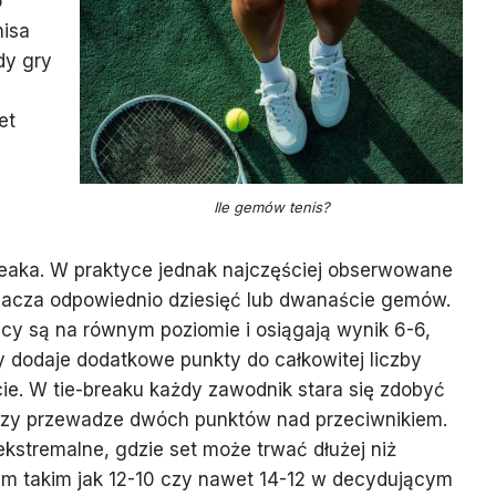
o
nisa
dy gry
et
Ile gemów tenis?
reaka. W praktyce jednak najczęściej obserwowane
znacza odpowiednio dziesięć lub dwanaście gemów.
cy są na równym poziomie i osiągają wynik 6-6,
ry dodaje dodatkowe punkty do całkowitej liczby
. W tie-breaku każdy zawodnik stara się zdobyć
zy przewadze dwóch punktów nad przeciwnikiem.
ekstremalne, gdzie set może trwać dłużej niż
em takim jak 12-10 czy nawet 14-12 w decydującym