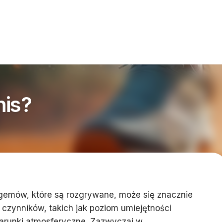
nis?
emów, które są rozgrywane, może się znacznie
 czynników, takich jak poziom umiejętności
warunki atmosferyczne. Zazwyczaj w