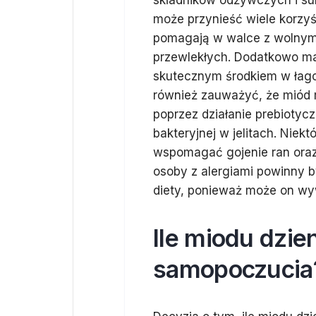
składników odżywczych i su
może przynieść wiele korzyś
pomagają w walce z wolnymi
przewlekłych. Dodatkowo ma
skutecznym środkiem w łago
również zauważyć, że miód
poprzez działanie prebiotycz
bakteryjnej w jelitach. Niek
wspomagać gojenie ran oraz 
osoby z alergiami powinny 
diety, ponieważ może on wyw
Ile miodu dzie
samopoczucia