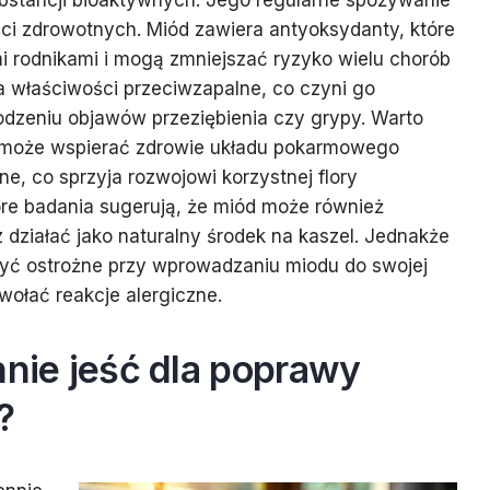
bstancji bioaktywnych. Jego regularne spożywanie
ci zdrowotnych. Miód zawiera antyoksydanty, które
 rodnikami i mogą zmniejszać ryzyko wielu chorób
 właściwości przeciwzapalne, co czyni go
dzeniu objawów przeziębienia czy grypy. Warto
 może wspierać zdrowie układu pokarmowego
ne, co sprzyja rozwojowi korzystnej flory
tóre badania sugerują, że miód może również
działać jako naturalny środek na kaszel. Jednakże
być ostrożne przy wprowadzaniu miodu do swojej
ołać reakcje alergiczne.
nnie jeść dla poprawy
?