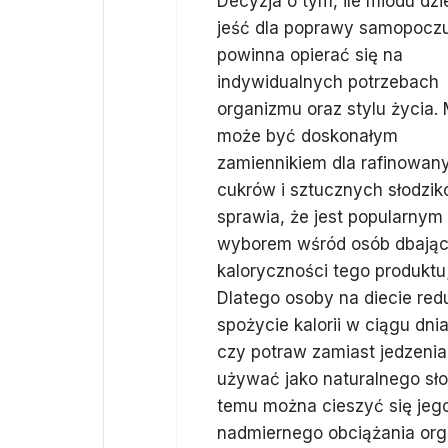
Decyzja o tym, ile miodu dzi
jeść dla poprawy samopoczu
powinna opierać się na
indywidualnych potrzebach
organizmu oraz stylu życia.
może być doskonałym
zamiennikiem dla rafinowan
cukrów i sztucznych słodzik
sprawia, że jest popularnym
wyborem wśród osób dbający
kaloryczności tego produktu;
Dlatego osoby na diecie re
spożycie kalorii w ciągu dn
czy potraw zamiast jedzenia
używać jako naturalnego sło
temu można cieszyć się jeg
nadmiernego obciążania org