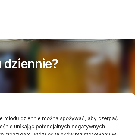
u dziennie?
 ile miodu dziennie można spożywać, aby czerpać
ześnie unikając potencjalnych negatywnych
ym słodzikiem, który od wieków był stosowany w