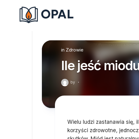
Skip
to
content
in
Zdrowie
Ile jeść miod
by
·
Wielu ludzi zastanawia się,
korzyści zdrowotne, jednoc
skutków. Miód jest naturaln