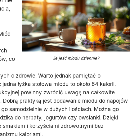
ennie
cia,
 Miód
ych
Ile jeść miodu dziennie?
ów, co
ch o zdrowie. Warto jednak pamiętać o
 jedna łyżka stołowa miodu to około 64 kalorii.
dukcyjnej powinny zwrócić uwagę na całkowite
ia. Dobrą praktyką jest dodawanie miodu do napojów
 go samodzielnie w dużych ilościach. Można go
dzika do herbaty, jogurtów czy owsianki. Dzięki
o smakiem i korzyściami zdrowotnymi bez
anizmu kaloriami.