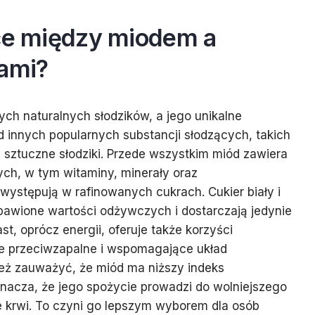
ice między miodem a
kami?
ych naturalnych słodzików, a jego unikalne
d innych popularnych substancji słodzących, takich
y sztuczne słodziki. Przede wszystkim miód zawiera
ch, w tym witaminy, minerały oraz
 występują w rafinowanych cukrach. Cukier biały i
bawione wartości odżywczych i dostarczają jedynie
st, oprócz energii, oferuje także korzyści
nie przeciwzapalne i wspomagające układ
eż zauważyć, że miód ma niższy indeks
oznacza, że jego spożycie prowadzi do wolniejszego
 krwi. To czyni go lepszym wyborem dla osób