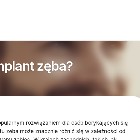
implant zęba?
opularnym rozwiązaniem dla osób borykających się
ntu zęba może znacznie różnić się w zależności od
wany zabieg. W krajach zachodnich, takich jak