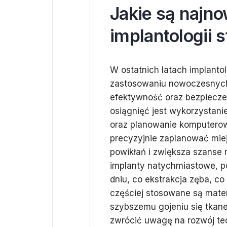
Jakie są najn
implantologii 
W ostatnich latach implanto
zastosowaniu nowoczesnych 
efektywność oraz bezpiecz
osiągnięć jest wykorzystani
oraz planowanie komputerow
precyzyjnie zaplanować miej
powikłań i zwiększa szanse n
implanty natychmiastowe, 
dniu, co ekstrakcja zęba, c
częściej stosowane są materi
szybszemu gojeniu się tkanek
zwrócić uwagę na rozwój tec