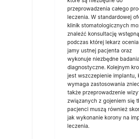
które są niezbędne do
przeprowadzenia całego pr
leczenia. W standardowej of
klinik stomatologicznych m
znaleźć konsultację wstępną
podczas której lekarz ocenia
jamy ustnej pacjenta oraz
wykonuje niezbędne badani
diagnostyczne. Kolejnym kr
jest wszczepienie implantu,
wymaga zastosowania zniecz
także przeprowadzenie wizy
związanych z gojeniem się t
pacjenci muszą również sko
jak wykonanie korony na imp
leczenia.