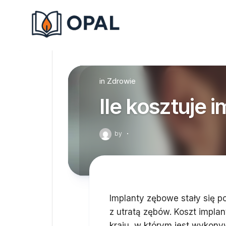
Skip
to
content
in
Zdrowie
Ile kosztuje 
by
·
Implanty zębowe stały się p
z utratą zębów. Koszt impla
kraju, w którym jest wykony