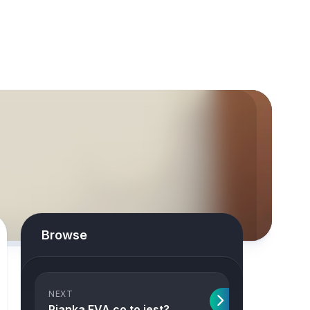
Browse
NEXT
Pianka EVA co to jest?