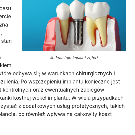
ocesu
ercie
ożna
,
 stan
a
Ile kosztuje implant zęba?
okiem
 które odbywa się w warunkach chirurgicznych i
ulenia. Po wszczepieniu implantu konieczne jest
t kontrolnych oraz ewentualnych zabiegów
kanki kostnej wokół implantu. W wielu przypadkach
rzystać z dodatkowych usług protetycznych, takich
lancie, co również wpływa na całkowity koszt