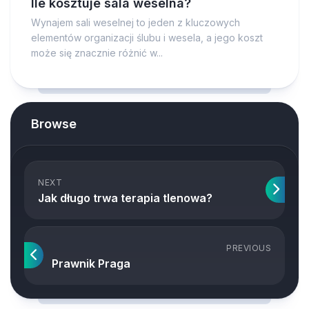
Ile kosztuje sala weselna?
Wynajem sali weselnej to jeden z kluczowych
elementów organizacji ślubu i wesela, a jego koszt
może się znacznie różnić w...
Browse
NEXT
Jak długo trwa terapia tlenowa?
PREVIOUS
Prawnik Praga