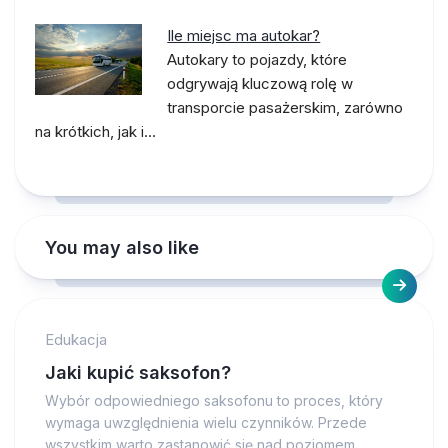
Ile miejsc ma autokar?
Autokary to pojazdy, które
odgrywają kluczową rolę w
transporcie pasażerskim, zarówno
na krótkich, jak i…
You may also like
Edukacja
Jaki kupić saksofon?
Wybór odpowiedniego saksofonu to proces, który
wymaga uwzględnienia wielu czynników. Przede
wszystkim warto zastanowić się nad poziomem