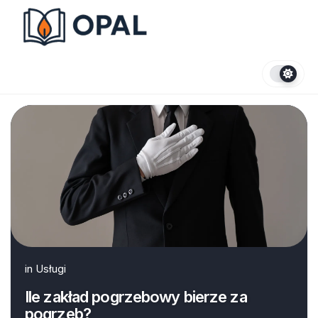
Skip
to
content
in
Usługi
Ile zakład pogrzebowy bierze za
pogrzeb?