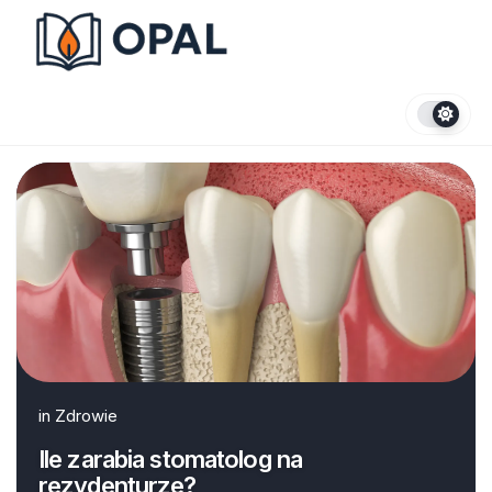
Skip
to
content
in
Zdrowie
Ile zarabia stomatolog na
rezydenturze?