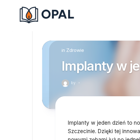
Skip
to
content
in
Zdrowie
Implanty w j
by
·
Implanty w jeden dzień to n
Szczecinie. Dzięki tej innow
nowymi zębami już po jedne