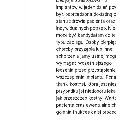
Decyzja o zastosowaniu
implantów w jeden dzień po
być poprzedzona dokładną 
stanu zdrowia pacjenta oraz
indywidualnych potrzeb. Nie
może być kandydatem do t
typu zabiegu. Osoby cierpią
choroby przyzębia lub inne
schorzenia jamy ustnej mog
wymagać wcześniejszego
leczenia przed przystąpieni
wszczepienia implantu. Ponad
tkanki kostnej, która jest n
przypadku jej niedoboru le
jak przeszczep kostny. Wart
pacjenta oraz ewentualne c
gojenia i sukces całej proce