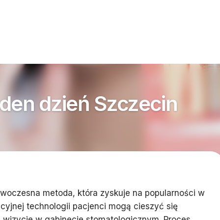
eden dzień Szczecin
owoczesna metoda, która zyskuje na popularności w
acyjnej technologii pacjenci mogą cieszyć się
j wizycie w gabinecie stomatologicznym. Proces