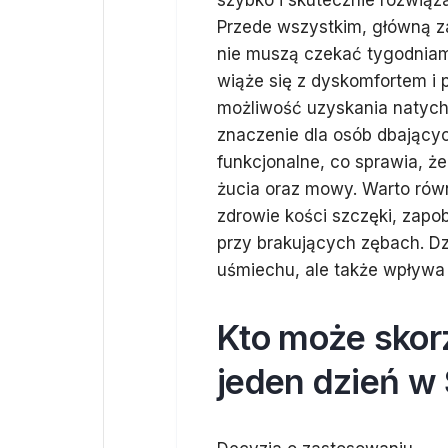
szybko i skutecznie rozwiąz
Przede wszystkim, główną za
nie muszą czekać tygodniam
wiąże się z dyskomfortem i 
możliwość uzyskania natyc
znaczenie dla osób dbającyc
funkcjonalne, co sprawia, ż
żucia oraz mowy. Warto rów
zdrowie kości szczęki, zapo
przy brakujących zębach. Dz
uśmiechu, ale także wpływa 
Kto może skor
jeden dzień w 