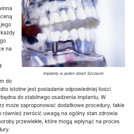
winna
oceną
 jego
 każdy
ego
ce na
ą
Implanty w jeden dzień Szczecin
em do
to istotne jest posiadanie odpowiedniej ilości
iezbędna do stabilnego osadzenia implantu. W
karz może zaproponować dodatkowe procedury, takie
o również zwrócić uwagę na ogólny stan zdrowia
horoby przewlekłe, które mogą wpłynąć na proces
dury.