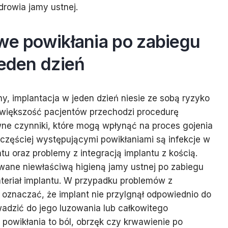
zdrowia jamy ustnej.
we powikłania po zabiegu
jeden dzień
y, implantacja w jeden dzień niesie ze sobą ryzyko
 większość pacjentów przechodzi procedurę
ne czynniki, które mogą wpłynąć na proces gojenia
jczęściej występującymi powikłaniami są infekcje w
tu oraz problemy z integracją implantu z kością.
ane niewłaściwą higieną jamy ustnej po zabiegu
teriał implantu. W przypadku problemów z
o oznaczać, że implant nie przylgnął odpowiednio do
wadzić do jego luzowania lub całkowitego
 powikłania to ból, obrzęk czy krwawienie po