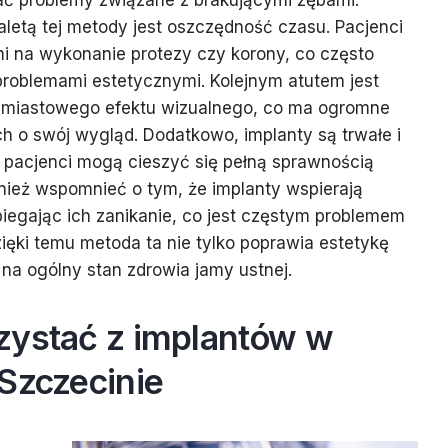
ać problemy związane z brakującymi zębami.
letą tej metody jest oszczędność czasu. Pacjenci
i na wykonanie protezy czy korony, co często
problemami estetycznymi. Kolejnym atutem jest
hmiastowego efektu wizualnego, co ma ogromne
h o swój wygląd. Dodatkowo, implanty są trwałe i
e pacjenci mogą cieszyć się pełną sprawnością
nież wspomnieć o tym, że implanty wspierają
biegając ich zanikanie, co jest częstym problemem
ięki temu metoda ta nie tylko poprawia estetykę
na ogólny stan zdrowia jamy ustnej.
zystać z implantów w
Szczecinie