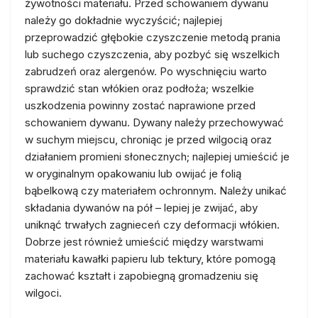
żywotności materiału. Przed schowaniem dywanu
należy go dokładnie wyczyścić; najlepiej
przeprowadzić głębokie czyszczenie metodą prania
lub suchego czyszczenia, aby pozbyć się wszelkich
zabrudzeń oraz alergenów. Po wyschnięciu warto
sprawdzić stan włókien oraz podłoża; wszelkie
uszkodzenia powinny zostać naprawione przed
schowaniem dywanu. Dywany należy przechowywać
w suchym miejscu, chroniąc je przed wilgocią oraz
działaniem promieni słonecznych; najlepiej umieścić je
w oryginalnym opakowaniu lub owijać je folią
bąbelkową czy materiałem ochronnym. Należy unikać
składania dywanów na pół – lepiej je zwijać, aby
uniknąć trwałych zagnieceń czy deformacji włókien.
Dobrze jest również umieścić między warstwami
materiału kawałki papieru lub tektury, które pomogą
zachować kształt i zapobiegną gromadzeniu się
wilgoci.