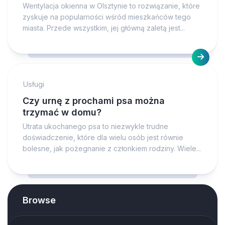
Wentylacja okienna w Olsztynie to rozwiązanie, które
zyskuje na popularności wśród mieszkańców tego
miasta. Przede wszystkim, jej główną zaletą jest...
Usługi
Czy urnę z prochami psa można
trzymać w domu?
Utrata ukochanego psa to niezwykle trudne
doświadczenie, które dla wielu osób jest równie
bolesne, jak pożegnanie z członkiem rodziny. Wiele...
Browse