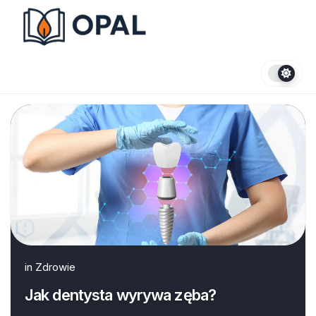
Skip
to
content
in
Zdrowie
Jak dentysta wyrywa zęba?