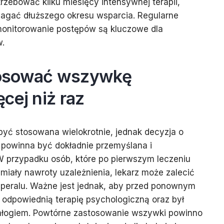
rzebować kilku miesięcy intensywnej terapii,
agać dłuższego okresu wsparcia. Regularne
 monitorowanie postępów są kluczowe dla
w.
osować wszywkę
cej niż raz
ć stosowana wielokrotnie, jednak decyzja o
powinna być dokładnie przemyślana i
W przypadku osób, które po pierwszym leczeniu
b miały nawroty uzależnienia, lekarz może zalecić
speralu. Ważne jest jednak, aby przed ponownym
 odpowiednią terapię psychologiczną oraz był
ałogiem. Powtórne zastosowanie wszywki powinno