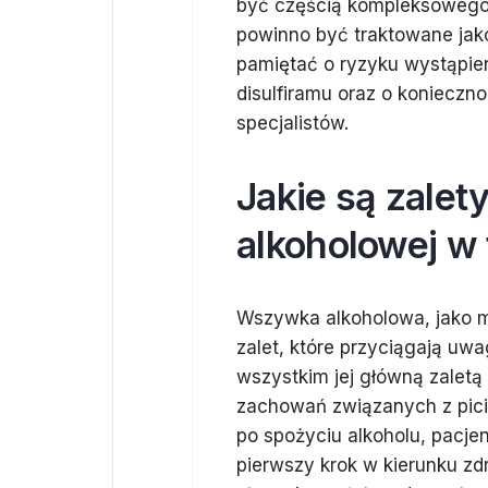
być częścią kompleksowego p
powinno być traktowane jak
pamiętać o ryzyku wystąpie
disulfiramu oraz o konieczn
specjalistów.
Jakie są zale
alkoholowej w 
Wszywka alkoholowa, jako me
zalet, które przyciągają uw
wszystkim jej główną zaletą 
zachowań związanych z pic
po spożyciu alkoholu, pacje
pierwszy krok w kierunku zdr