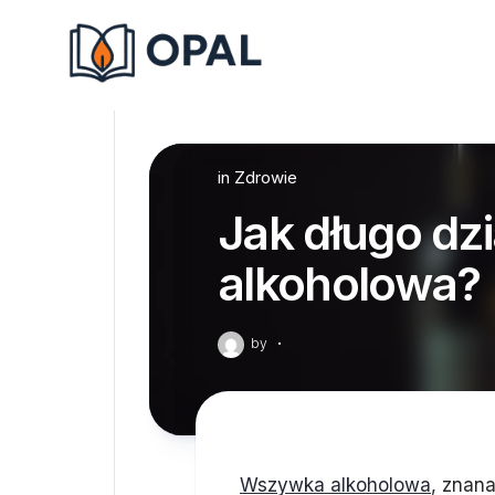
Skip
to
content
in
Zdrowie
Jak długo dz
alkoholowa?
by
·
Wszywka alkoholowa
, znan