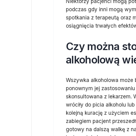
Niektórzy pacjenci mogą pot
podczas gdy inni mogą wym
spotkania z terapeutą oraz
osiągnięcia trwałych efektó
Czy można st
alkoholową wię
Wszywka alkoholowa może by
ponownym jej zastosowaniu 
skonsultowana z lekarzem. 
wróciły do picia alkoholu lu
kolejną kurację z użyciem e
zabiegiem pacjent przeszedł
gotowy na dalszą walkę z n