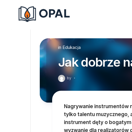
Skip
to
content
in
Edukacja
Jak dobrze n
by
·
Nagrywanie instrumentów m
tylko talentu muzycznego, a
instrument dęty o bogatym
wyzwanie dla realizatorów 