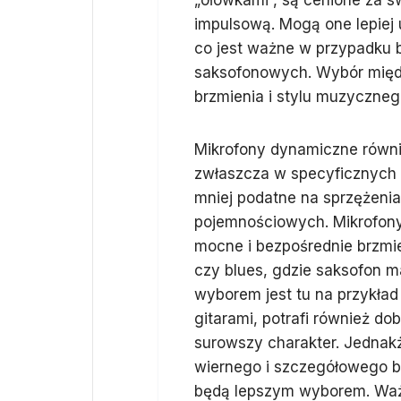
„ołówkami”, są cenione za s
impulsową. Mogą one lepiej 
co jest ważne w przypadku b
saksofonowych. Wybór międz
brzmienia i stylu muzyczneg
Mikrofony dynamiczne równ
zwłaszcza w specyficznych 
mniej podatne na sprzężenia
pojemnościowych. Mikrofon
mocne i bezpośrednie brzmie
czy blues, gdzie saksofon m
wyborem jest tu na przykład
gitarami, potrafi również d
surowszy charakter. Jednakż
wiernego i szczegółowego b
będą lepszym wyborem. Ważn