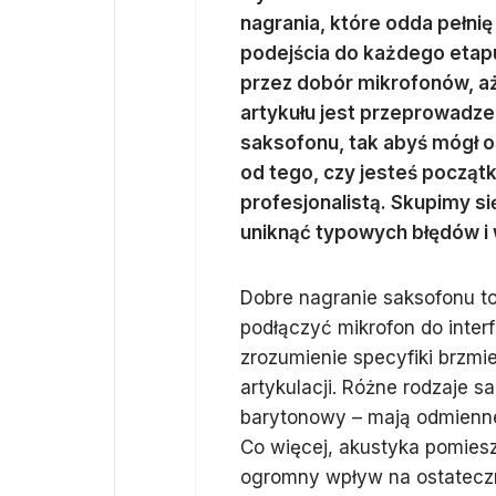
nagrania, które odda pełni
podejścia do każdego etap
przez dobór mikrofonów, a
artykułu jest przeprowadze
saksofonu, tak abyś mógł o
od tego, czy jesteś począ
profesjonalistą. Skupimy s
uniknąć typowych błędów i 
Dobre nagranie saksofonu to
podłączyć mikrofon do interf
zrozumienie specyfiki brzmi
artykulacji. Różne rodzaje 
barytonowy – mają odmienne
Co więcej, akustyka pomies
ogromny wpływ na ostateczn