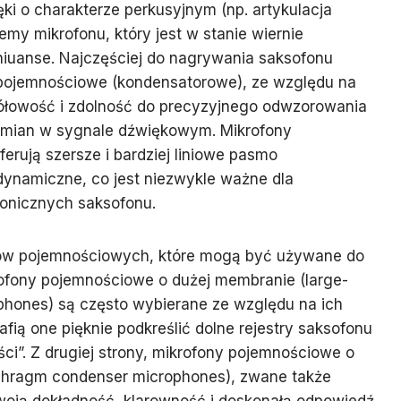
ęki o charakterze perkusyjnym (np. artykulacja
emy mikrofonu, który jest w stanie wiernie
niuanse. Najczęściej do nagrywania saksofonu
 pojemnościowe (kondensatorowe), ze względu na
ółowość i zdolność do precyzyjnego odwzorowania
h zmian w sygnale dźwiękowym. Mikrofony
rują szersze i bardziej liniowe pasmo
dynamiczne, co jest niezwykle ważne dla
nicznych saksofonu.
onów pojemnościowych, które mogą być używane do
ofony pojemnościowe o dużej membranie (large-
hones) są często wybierane ze względu na ich
rafią one pięknie podkreślić dolne rejestry saksofonu
ci”. Z drugiej strony, mikrofony pojemnościowe o
phragm condenser microphones), zwane także