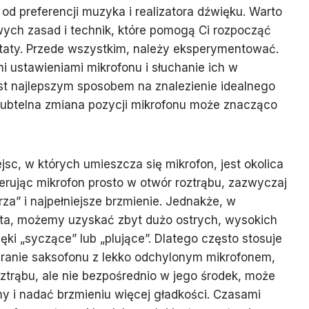
 od preferencji muzyka i realizatora dźwięku. Warto
ych zasad i technik, które pomogą Ci rozpocząć
ltaty. Przede wszystkim, należy eksperymentować.
 ustawieniami mikrofonu i słuchanie ich w
st najlepszym sposobem na znalezienie idealnego
subtelna zmiana pozycji mikrofonu może znacząco
sc, w których umieszcza się mikrofon, jest okolica
ierując mikrofon prosto w otwór roztrąbu, zazwyczaj
za” i najpełniejsze brzmienie. Jednakże, w
kąta, możemy uzyskać zbyt dużo ostrych, wysokich
ęki „syczące” lub „plujące”. Dlatego często stosuje
granie saksofonu z lekko odchylonym mikrofonem,
ztrąbu, ale nie bezpośrednio w jego środek, może
ny i nadać brzmieniu więcej gładkości. Czasami