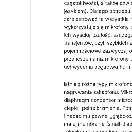
częstotliwości, a także dźwi
językiem). Dlatego potrzebuj
zarejestrować te wszystkie 
wykorzystuje się mikrofony
ich wysoką czułość, szczeg
transjentów, czyli szybkic
pojemnościowe zazwyczaj ofe
przenoszenia niż mikrofony 
uchwycenia bogactwa harmo
Istnieją różne typy mikrof
nagrywania saksofonu. Mikr
diaphragm condenser microp
ciepłe i pełne brzmienie. Pot
i nadać mu pewnej „głębokoś
małej membranie (small-dia