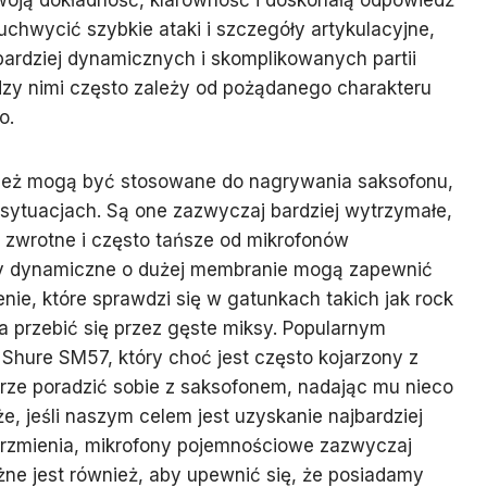
woją dokładność, klarowność i doskonałą odpowiedź
uchwycić szybkie ataki i szczegóły artykulacyjne,
ardziej dynamicznych i skomplikowanych partii
y nimi często zależy od pożądanego charakteru
o.
ież mogą być stosowane do nagrywania saksofonu,
sytuacjach. Są one zazwyczaj bardziej wytrzymałe,
 zwrotne i często tańsze od mikrofonów
y dynamiczne o dużej membranie mogą zapewnić
nie, które sprawdzi się w gatunkach takich jak rock
a przebić się przez gęste miksy. Popularnym
 Shure SM57, który choć jest często kojarzony z
obrze poradzić sobie z saksofonem, nadając mu nieco
e, jeśli naszym celem jest uzyskanie najbardziej
rzmienia, mikrofony pojemnościowe zazwyczaj
e jest również, aby upewnić się, że posiadamy