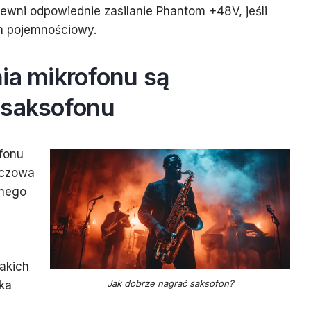
wni odpowiednie zasilanie Phantom +48V, jeśli
n pojemnościowy.
ia mikrofonu są
 saksofonu
fonu
uczowa
łnego
takich
Jak dobrze nagrać saksofon?
yka