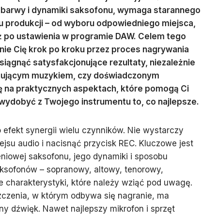
ę barwy i dynamiki saksofonu, wymaga starannego
u produkcji – od wyboru odpowiedniego miejsca,
ż po ustawienia w programie DAW. Celem tego
nie Cię krok po kroku przez proces nagrywania
siągnąć satysfakcjonujące rezultaty, niezależnie
tkującym muzykiem, czy doświadczonym
ię na praktycznych aspektach, które pomogą Ci
wydobyć z Twojego instrumentu to, co najlepsze.
 efekt synergii wielu czynników. Nie wystarczy
ejsu audio i nacisnąć przycisk REC. Kluczowe jest
eniowej saksofonu, jego dynamiki i sposobu
saksofonów – sopranowy, altowy, tenorowy,
 charakterystyki, które należy wziąć pod uwagę.
zczenia, w którym odbywa się nagranie, ma
y dźwięk. Nawet najlepszy mikrofon i sprzęt