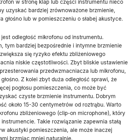
rofon w stronę klap lub części instrumentu nieco
aby uzyskać bardziej zrównoważone brzmienie,
ra głośno lub w pomieszczeniu o słabej akustyce.
est odległość mikrofonu od instrumentu.
n, tym bardziej bezpośrednie i intymne brzmienie
zwiększa się ryzyko efektu zbliżeniowego
acnia niskie częstotliwości. Zbyt bliskie ustawienie
przesterowania przedwzmacniacza lub mikrofonu,
 głośno. Z kolei zbyt duża odległość sprawi, że
ięcej pogłosu pomieszczenia, co może być
uzyskać czyste brzmienie instrumentu. Dobrym
ość około 15-30 centymetrów od roztrąbu. Warto
rofonu zbliżeniowego (clip-on microphone), który
 instrumencie. Takie rozwiązanie zapewnia stałą
ływ akustyki pomieszczenia, ale może inaczej
ami brzmiąc mniej naturalnie.