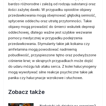
bardzo różnorodne i zależą od rodzaju substancji oraz
ilości zażytej dawki. W przypadku opioidów objawy
przedawkowania mogą obejmować głęboką senność,
spłycenie oddechu oraz utratę przytomności. Takie
objawy mogą prowadzić do śmierci wskutek depresji
oddechowej, dlatego ważne jest szybkie wezwanie
pomocy medycznej w przypadku podejrzenia
przedawkowania. Stymulanty takie jak kokaina czy
amfetamina mogą powodować nadmierną
pobudliwość, przyspieszone tętno oraz podwyższone
ciśnienie krwi; w skrajnych przypadkach może dojść
do udaru mózgu lub ataku serca. Z kolei halucynogeny
mogą wywoływać silne reakcje psychiczne takie jak
panika czy halucynacje wzrokowe i słuchowe.
Zobacz także
Narkotyki jak działają na organizm?