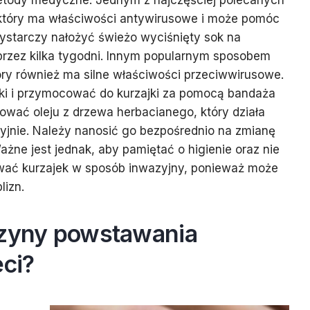
etody medyczne. Jednym z najczęściej polecanych
, który ma właściwości antywirusowe i może pomóc
ystarczy nałożyć świeżo wyciśnięty sok na
e przez kilka tygodni. Innym popularnym sposobem
óry również ma silne właściwości przeciwwirusowe.
rki i przymocować do kurzajki za pomocą bandaża
ować oleju z drzewa herbacianego, który działa
ryjnie. Należy nanosić go bezpośrednio na zmianę
Ważne jest jednak, aby pamiętać o higienie oraz nie
wać kurzajek w sposób inwazyjny, ponieważ może
lizn.
czyny powstawania
eci?