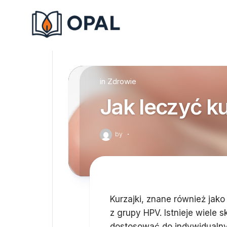
Skip
to
content
in
Zdrowie
Jak leczyć ku
by
·
Kurzajki, znane również jak
z grupy HPV. Istnieje wiele
dostosować do indywidualny