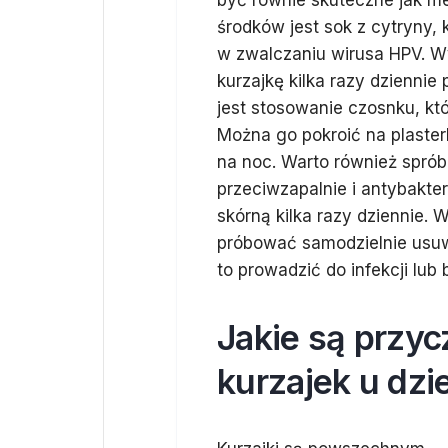
być równie skuteczne jak m
środków jest sok z cytryny
w zwalczaniu wirusa HPV. W
kurzajkę kilka razy dzienni
jest stosowanie czosnku, kt
Można go pokroić na plaste
na noc. Warto również sprób
przeciwzapalnie i antybakte
skórną kilka razy dziennie. 
próbować samodzielnie usu
to prowadzić do infekcji lub b
Jakie są przy
kurzajek u dzi