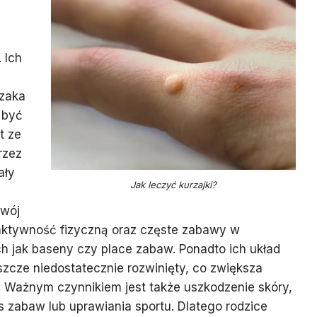
. Ich
zaka
 być
t ze
rzez
ały
Jak leczyć kurzajki?
zwój
 aktywność fizyczną oraz częste zabawy w
ch jak baseny czy place zabaw. Ponadto ich układ
zcze niedostatecznie rozwinięty, co zwiększa
 Ważnym czynnikiem jest także uszkodzenie skóry,
 zabaw lub uprawiania sportu. Dlatego rodzice