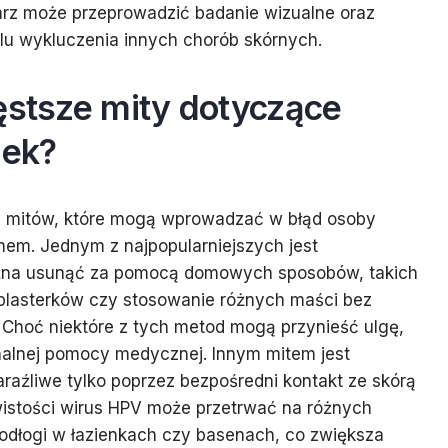
arz może przeprowadzić badanie wizualne oraz
lu wykluczenia innych chorób skórnych.
ęstsze mity dotyczące
jek?
le mitów, które mogą wprowadzać w błąd osoby
mem. Jednym z najpopularniejszych jest
można usunąć za pomocą domowych sposobów, takich
e plasterków czy stosowanie różnych maści bez
 Choć niektóre z tych metod mogą przynieść ulgę,
onalnej pomocy medycznej. Innym mitem jest
zaraźliwe tylko poprzez bezpośredni kontakt ze skórą
istości wirus HPV może przetrwać na różnych
podłogi w łazienkach czy basenach, co zwiększa