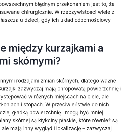
 powszechnym błędnym przekonaniem jest to, że
suwane chirurgicznie. W rzeczywistości wiele z
właszcza u dzieci, gdy ich układ odpornościowy
ce między kurzajkami a
mi skórnymi?
 innymi rodzajami zmian skórnych, dlatego ważne
 Kurzajki zazwyczaj mają chropowatą powierzchnię i
ystępować w różnych miejscach na ciele, ale
 dłoniach i stopach. W przeciwieństwie do nich
ziej gładką powierzchnię i mogą być mniej
any skórnej są kłykciny płaskie, które również są
le mają inny wygląd i lokalizację – zazwyczaj