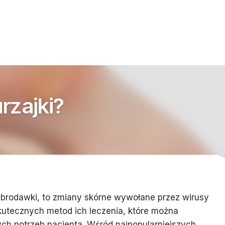
rzajki?
o brodawki, to zmiany skórne wywołane przez wirusy
 skutecznych metod ich leczenia, które można
ch potrzeb pacjenta. Wśród najpopularniejszych