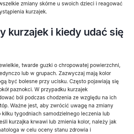
szelkie zmiany skórne u swoich dzieci i reagować
stąpienia kurzajek.
y kurzajek i kiedy udać się
niewielkie, twarde guzki o chropowatej powierzchni,
dynczo lub w grupach. Zazwyczaj mają kolor
ogą być bolesne przy ucisku. Często pojawiają się
okół paznokci. W przypadku kurzajek
wać ból podczas chodzenia ze względu na ich
stóp. Ważne jest, aby zwrócić uwagę na zmiany
o kilku tygodniach samodzielnego leczenia lub
śli kurzajka krwawi lub zmienia kolor, należy jak
matologa w celu oceny stanu zdrowia i