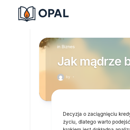
Skip
to
content
in
Biznes
Jak mądrze b
by
·
Decyzja o zaciągnięciu kred
życiu, dlatego warto podejś
krokiem jest dokładna analiz