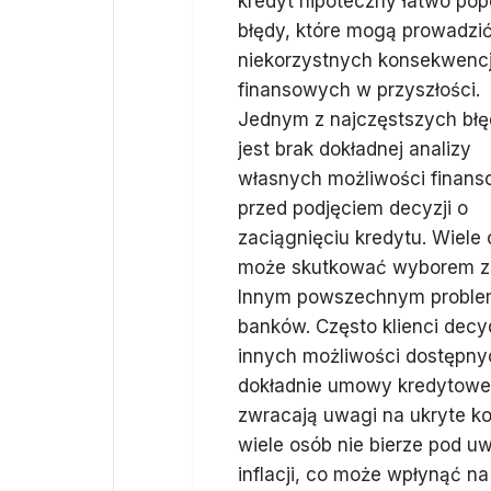
kredyt hipoteczny łatwo pop
błędy, które mogą prowadzi
niekorzystnych konsekwencj
finansowych w przyszłości.
Jednym z najczęstszych bł
jest brak dokładnej analizy
własnych możliwości finan
przed podjęciem decyzji o
zaciągnięciu kredytu. Wiele 
może skutkować wyborem zby
Innym powszechnym problem
banków. Często klienci decy
innych możliwości dostępnyc
dokładnie umowy kredytowej p
zwracają uwagi na ukryte ko
wiele osób nie bierze pod 
inflacji, co może wpłynąć na