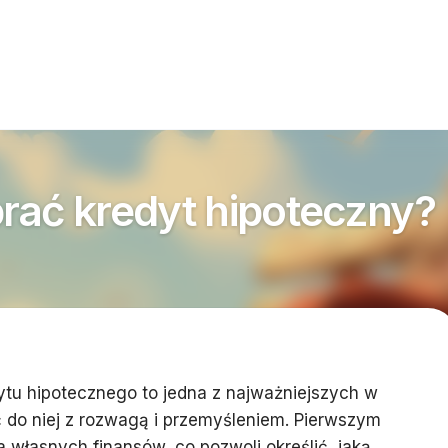
rać kredyt hipoteczny?
ytu hipotecznego to jedna z najważniejszych w
ć do niej z rozwagą i przemyśleniem. Pierwszym
a własnych finansów, co pozwoli określić, jaką