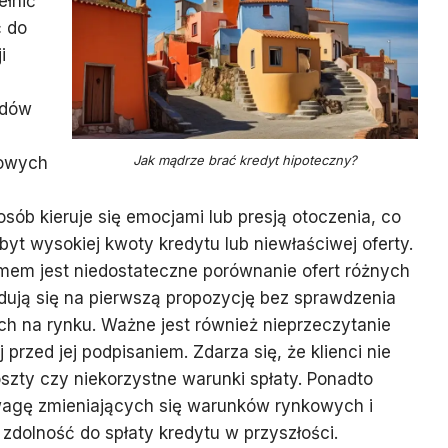
ełnić
ć do
i
ędów
Jak mądrze brać kredyt hipoteczny?
sowych
osób kieruje się emocjami lub presją otoczenia, co
t wysokiej kwoty kredytu lub niewłaściwej oferty.
em jest niedostateczne porównanie ofert różnych
dują się na pierwszą propozycję bez sprawdzenia
h na rynku. Ważne jest również nieprzeczytanie
rzed jej podpisaniem. Zdarza się, że klienci nie
szty czy niekorzystne warunki spłaty. Ponadto
uwagę zmieniających się warunków rynkowych i
 zdolność do spłaty kredytu w przyszłości.