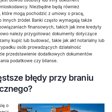
st dowód osobisty lub inny dokument
wnioskodawcy. Niezbędne będą również
 które mogą pochodzić z umowy o pracę,
ub innych źródeł. Banki często wymagają także
bowiązaniach finansowych, takich jak inne kredyty
tkowo należy przygotować dokumenty dotyczące
amy kupić lub budować, takie jak akt notarialny lub
ypadku osób prowadzących działalność
zie przedstawienie dodatkowych dokumentów
nania podatkowe czy bilanse.
ęstsze błędy przy braniu
ecznego?
ię o