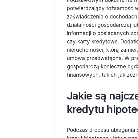
Podstawowym dokumentem je
potwierdzający tożsamość 
zaświadczenia o dochodach,
działalności gospodarczej l
informacji o posiadanych zo
czy karty kredytowe. Doda
nieruchomości, którą zamierz
umowa przedwstępna. W prz
gospodarczą konieczne będ
finansowych, takich jak zez
Jakie są najcz
kredytu hipot
Podczas procesu ubiegania s