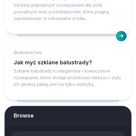
bardziej popularnym rozwiązaniem dla osób
prywatnych oraz przedsiębiorstw, które pragną
zainwestować w odnawialne źródła...
Budownictwo
Jak myć szklane balustrady?
Szklane balustrady to eleganckie i nowoczesne
rozwiązanie, które dodaje przestrzeni lekkości i stylu.
Ich główną zaletą jest nie tylko estetyka,...
Browse