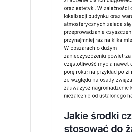
znaczenie dla ich długowiec
oraz estetyki. W zależności 
lokalizacji budynku oraz wa
atmosferycznych zaleca się
przeprowadzanie czyszczen
przynajmniej raz na kilka mie
W obszarach o dużym
zanieczyszczeniu powietrza 
częstotliwość mycia nawet 
porę roku; na przykład po z
ze względu na osady związan
zauważysz nagromadzenie ku
niezależnie od ustalonego 
Jakie środki c
stosować do ż