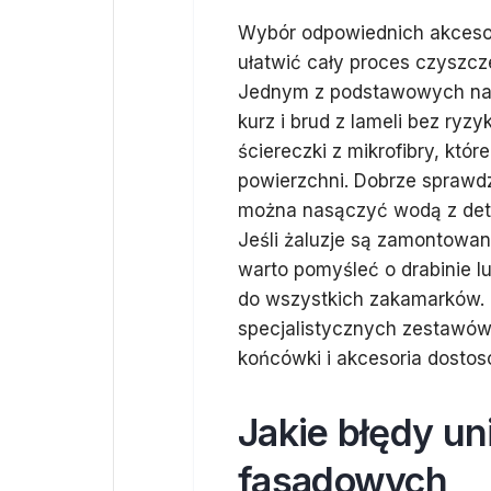
Wybór odpowiednich akceso
ułatwić cały proces czyszcze
Jednym z podstawowych narz
kurz i brud z lameli bez ryz
ściereczki z mikrofibry, któ
powierzchni. Dobrze sprawdza
można nasączyć wodą z det
Jeśli żaluzje są zamontowa
warto pomyśleć o drabinie l
do wszystkich zakamarków. 
specjalistycznych zestawów 
końcówki i akcesoria dosto
Jakie błędy un
fasadowych