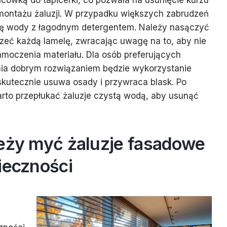
ńcówką do tapicerki, co pozwala na usunięcie kurzu
emontażu żaluzji. W przypadku większych zabrudzeń
ę wody z łagodnym detergentem. Należy nasączyć
trzeć każdą lamelę, zwracając uwagę na to, aby nie
moczenia materiału. Dla osób preferujących
ia dobrym rozwiązaniem będzie wykorzystanie
 skutecznie usuwa osady i przywraca blask. Po
rto przepłukać żaluzje czystą wodą, aby usunąć
leży myć żaluzje fasadowe
ieczności