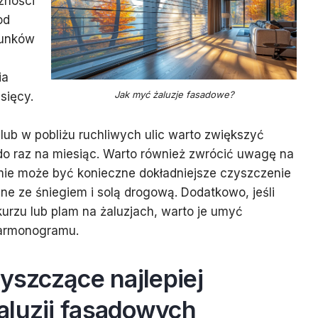
zności
od
runków
ia
Jak myć żaluzje fasadowe?
sięcy.
lub w pobliżu ruchliwych ulic warto zwiększyć
do raz na miesiąc. Warto również zwrócić uwagę na
imie może być konieczne dokładniejsze czyszczenie
e ze śniegiem i solą drogową. Dodatkowo, jeśli
rzu lub plam na żaluzjach, warto je umyć
harmonogramu.
zyszczące najlepiej
aluzji fasadowych