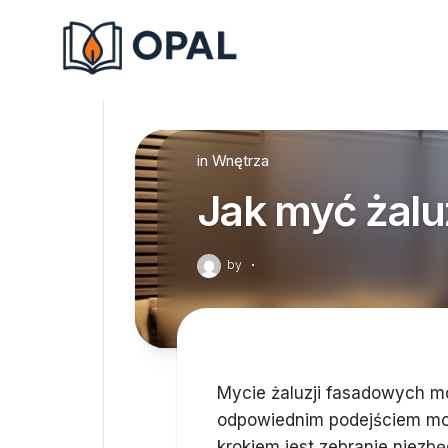
Skip
to
content
in
Wnętrza
Jak myć żalu
by
·
Mycie żaluzji fasadowych 
odpowiednim podejściem moż
krokiem jest zebranie niezb