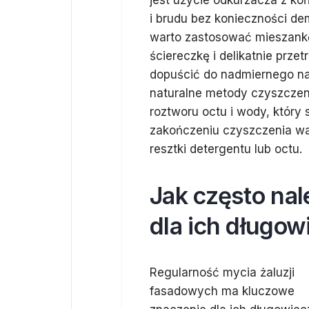
jest użycie odkurzacza z ko
i brudu bez konieczności d
warto zastosować mieszank
ściereczkę i delikatnie prze
dopuścić do nadmiernego na
naturalne metody czyszczen
roztworu octu i wody, który
zakończeniu czyszczenia wa
resztki detergentu lub octu.
Jak często na
dla ich długow
Regularność mycia żaluzji
fasadowych ma kluczowe