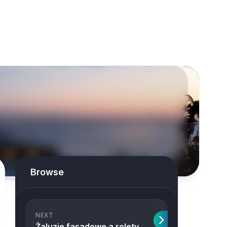
Browse
NEXT
Żaluzje fasadowe a rolety