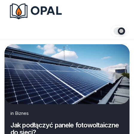
Skip
to
content
in
Biznes
Jak podłączyć panele fotowoltaiczne
do sieci?