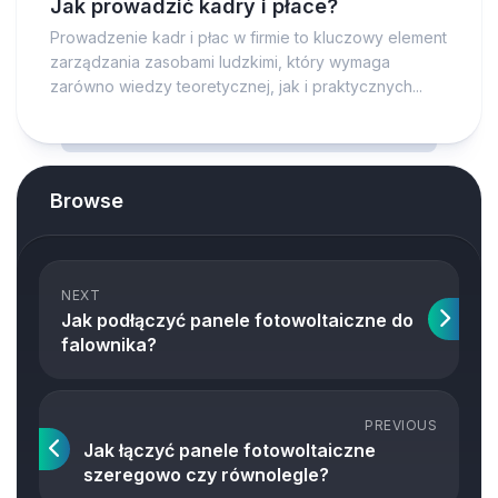
Jak prowadzić kadry i płace?
Prowadzenie kadr i płac w firmie to kluczowy element
zarządzania zasobami ludzkimi, który wymaga
zarówno wiedzy teoretycznej, jak i praktycznych...
Browse
NEXT
Jak podłączyć panele fotowoltaiczne do
falownika?
PREVIOUS
Jak łączyć panele fotowoltaiczne
szeregowo czy równolegle?